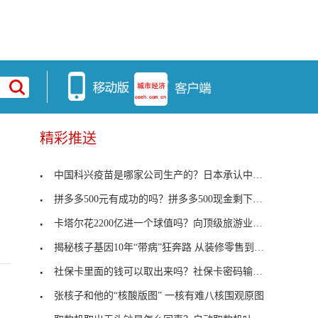
精彩推送
中国科兴疫苗是哪家公司生产的？日本承认中国科兴疫
拼多多500元有成功的吗？拼多多500现金剩下0.01怎么
卡塔尔花2200亿进一个球值吗？向顶级旅游业转型
揭秘核子基因10年“带病”狂奔路 从装修零售到核酸
社保卡里面的钱可以取出来吗？社保卡密码输3次错了
张核子和他的“核酸版图” 一核有难八核围观原图