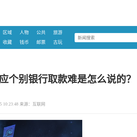
区域
人物
公共
旅游
收藏
钱币
邮票
古玩
应个别银行取款难是怎么说的？
-05 10:23:48 来源：互联网