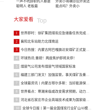
一声不吭辞职的人都是
外卖小哥确诊后外卖还
聪明人 老板最
能点吗？外卖小
大家爱看
Top
1
世界即时：徐矿集团煤炭应急储备任务完成率超90%
2
襄阳北车站助力北煤南运
3
今日热搜：内蒙古阿巴嘎旗达安煤矿正式复工建设
4
环球热讯:重磅！两座焦炉即将关停！
5
煤层气公司发布煤层气领域国家标准
6
福建三部门发文！加强监管，事关煤矿及重点非煤矿山
7
全球最资讯丨内蒙古鄂尔多斯：当好能源保供“压舱石
8
世界看点：寒潮来临或改变需求预期，动力煤价格止跌
9
河北省石家庄市企业高端技术成果为国家级示范矿井“
10
全球今日报丨第一届全国煤炭行业矿山AI模型大赛 初