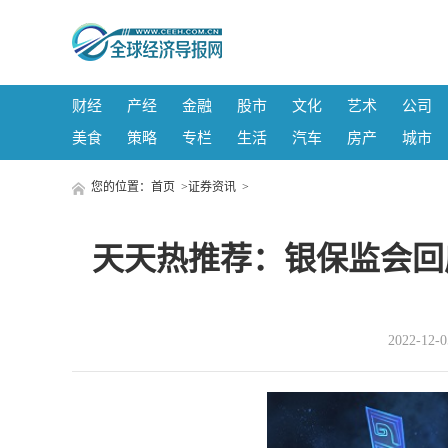
财经
产经
金融
股市
文化
艺术
公司
美食
策略
专栏
生活
汽车
房产
城市
您的位置：
首页
>
证券资讯
>
天天热推荐：银保监会回
2022-12