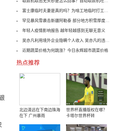
取款机取出无头钞是怎么回事？自动取款机吐钞没有取
富士康临时夫妻是真的吗？为啥工地临时打工的夫妻这
罕见暴风雪袭击新疆阿勒泰 部分地方积雪厚度达60厘
年轻人疫情影响报告 越年轻越感到无聊无意义
吴亦凡利用境外企业隐瞒个人收入 吴亦凡的违法事实
近期蔬菜价格为何跳涨？今日永辉超市蔬菜价格
热点推荐
银
北边清远在下南边珠海
世界杯直播版权在哪？
在下 广州暴雨
卡塔尔世界杯转
只