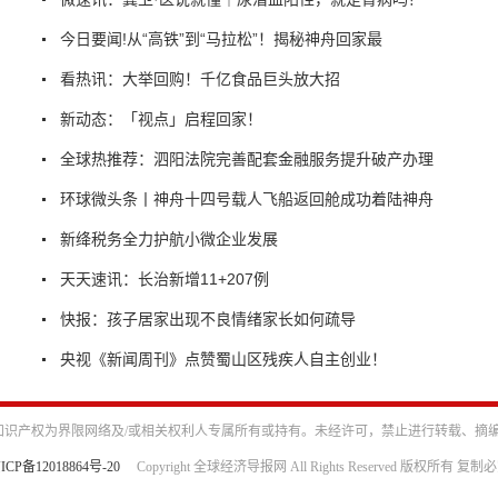
今日要闻!从“高铁”到“马拉松”！揭秘神舟回家最
看热讯：大举回购！千亿食品巨头放大招
新动态：「视点」启程回家！
全球热推荐：泗阳法院完善配套金融服务提升破产办理
环球微头条丨神舟十四号载人飞船返回舱成功着陆神舟
新绛税务全力护航小微企业发展
天天速讯：长治新增11+207例
快报：孩子居家出现不良情绪家长如何疏导
央视《新闻周刊》点赞蜀山区残疾人自主创业！
识产权为界限网络及/或相关权利人专属所有或持有。未经许可，禁止进行转载、摘
ICP备12018864号-20
Copyright 全球经济导报网 All Rights Reserved 版权所有 复制