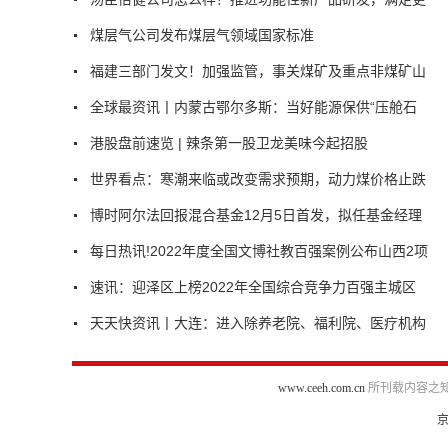
煤层气公司发布煤层气领域国家标准
福建三部门发文！加强监管，事关煤矿及重点非煤矿山
全球最资讯丨内蒙古鄂尔多斯：当好能源保供“压舱石
港股盘前速览 | 辣条第一股卫龙美味今起招股
世界看点：寒潮来临或改变需求预期，动力煤价格止跌
博时阿尔法回报混合基金12月5日首发，拟任基金经理
每日热讯!2022年度全国文博社教百强案例公布山西2项
速讯：迎泽区上榜2022年全国综合竞争力百强主城区
天天快资讯丨大连：进入除养老院、福利院、医疗机构
www.ceeh.com.cn
所刊载内容之知
京