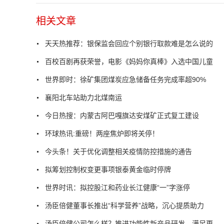
相关文章
天天热推荐：银保监会回应个别银行取款难是怎么说的
百校百剧再获荣誉，电影《妈妈你真棒》入选中国儿童
世界即时：徐矿集团煤炭应急储备任务完成率超90%
襄阳北车站助力北煤南运
今日热搜：内蒙古阿巴嘎旗达安煤矿正式复工建设
环球热讯:重磅！两座焦炉即将关停！
今头条！关于优化调整相关疫情防控措施的通告
拟筹划控制权变更事项银泰黄金临时停牌
世界时讯：拟控股江和药业长江健康“一”字涨停
汤臣倍健董事长推出“科学营养”战略，沉心提质助力
汤臣倍健公司怎么样？推进功能性新产品研发，满足更