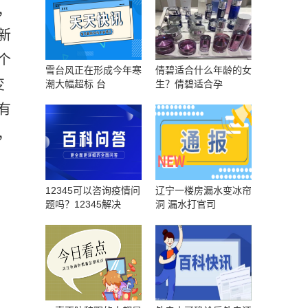
，
新
个
雪台风正在形成今年寒
倩碧适合什么年龄的女
变
潮大幅超标 台
生？倩碧适合孕
有
，
12345可以咨询疫情问
辽宁一楼房漏水变冰帘
题吗？12345解决
洞 漏水打官司