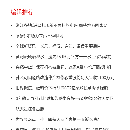
编辑推荐
浙江多地:进公共场所不再扫场所码 哪些地方回家要
“妈妈岗”助力宝妈重返职场
全球新资讯：长乐、福清、连江、闽侯重要通告！
黄河流域治理水土流失25.96万平方千米水土保持率提
突然中止！保荐机构被重罚，这家A股7.2亿再融资“躺
孙公司因道路改造停产检修鞍重股份每天少收1100万元
世界聚焦：硅料价下行却签672亿采购长单隆基绿能：
3名航天员回到地球报告感觉良好一起迎接3名航天员回
航天员陈冬出舱
世界今热点：神十四航天员回家第一顿饭吃啥？
微速讯：冀卫·医说就懂｜尿潜血阳性，就是肾病吗？