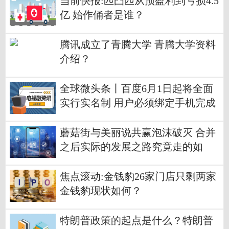
当前快报:匹凸匹从预盈利到亏损4.5
亿 始作俑者是谁？
腾讯成立了青腾大学 青腾大学资料
介绍？
全球微头条丨百度6月1日起将全面
实行实名制 用户必须绑定手机完成
认证
蘑菇街与美丽说共赢泡沫破灭 合并
之后实际的发展之路究竟走的如
何？
焦点滚动:金钱豹26家门店只剩两家
金钱豹现状如何？
特朗普政策的起点是什么？特朗普