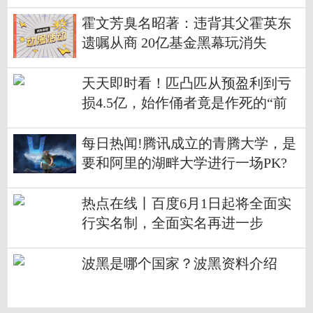
霍文芳臭名昭著：违背其父霍英东
遗嘱从商 20亿基金黑幕玩消失
天天即时看！匹凸匹从预盈利到亏
损4.5亿，始作俑者竟是作死的“前
实控人”
每日热闻!腾讯成立的青腾大学，是
要和阿里的湖畔大学进行一场PK?
热点在线丨百度6月1日起将全面实
行实名制，全面实名再进一步
波黑是哪个国家？波黑资料介绍