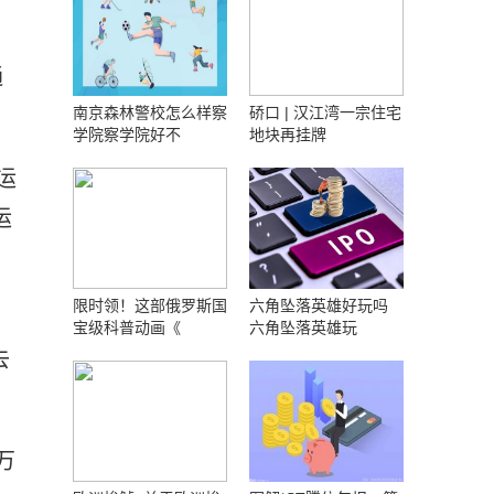
通
南京森林警校怎么样察
硚口 | 汉江湾一宗住宅
学院察学院好不
地块再挂牌
运
运
限时领！这部俄罗斯国
六角坠落英雄好玩吗
宝级科普动画《
六角坠落英雄玩
去
万