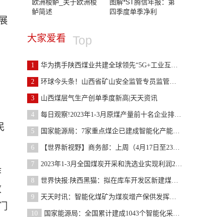
欧洲梭鲈_关于欧洲梭
图解*ST腾信年报：第
鲈简述
四季度单季净利
展
大家爱看
Top
贸
1
华为携手陕西煤业共建全球领先“5G+工业互联网”智
2
环球今头条！山西省矿山安全监管专员监管煤矿情况表
3
山西煤层气生产创单季度新高|天天资讯
4
每日观察!2023年1-3月原煤产量前十名企业排名公布
民
5
国家能源局：7家重点煤企已建成智能化产能13.93亿吨
6
【世界新视野】商务部：上周（4月17日至23日）全国
7
2023年1-3月全国煤炭开采和洗选业实现利润2250.7亿
作
8
世界快报:陕西黑猫：拟在库车开发区新建煤化工循环
政
9
天天时讯：智能化煤矿为煤炭增产保供发挥关键作用
门
10
国家能源局：全国累计建成1043个智能化采煤工作面