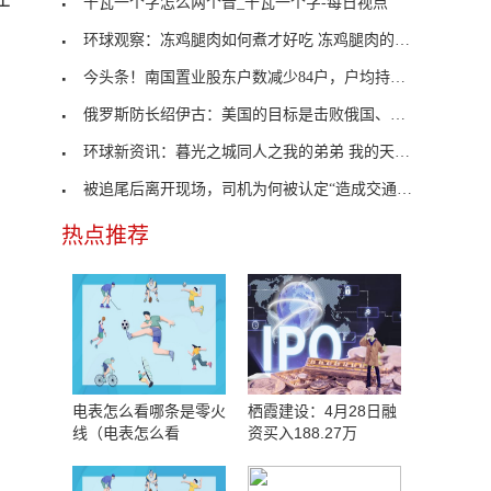
千瓦一个字怎么两个音_千瓦一个字-每日视点
环球观察：冻鸡腿肉如何煮才好吃 冻鸡腿肉的做法
今头条！南国置业股东户数减少84户，户均持股5.73万元
俄罗斯防长绍伊古：美国的目标是击败俄国、威胁中国
环球新资讯：暮光之城同人之我的弟弟 我的天使_对
被追尾后离开现场，司机为何被认定“造成交通事故后
热点推荐
电表怎么看哪条是零火
栖霞建设：4月28日融
线（电表怎么看
资买入188.27万