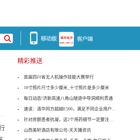
精彩推送
首届四川省无人机操作技能大赛举行
10寸照片尺寸多少厘米_十寸照片是多少厘米
每日动态!济新高速八角山隧道中导洞顺利贯通
速读：清华同方超越E500，满足不同企业用户需求
针对房颤患者抗凝，这2个用药细节一定要注意 天天
行
山西美轩酒店有限公司-天天播资讯
在