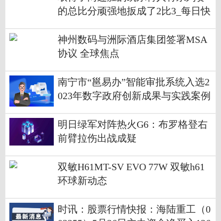
的总比分顽强地扳成了2比3_每日快
报
神州数码与洲际酒店集团签署MSA
协议 全球焦点
南宁市“邕易办”智能审批系统入选2
023年数字政府创新成果与实践案例
明日绿军对阵热火G6：布罗格登右
前臂拉伤出战成疑
双敏H61MT-SV EVO 77W 双敏h61
环球新动态
时讯：股票行情快报：海陆重工（0