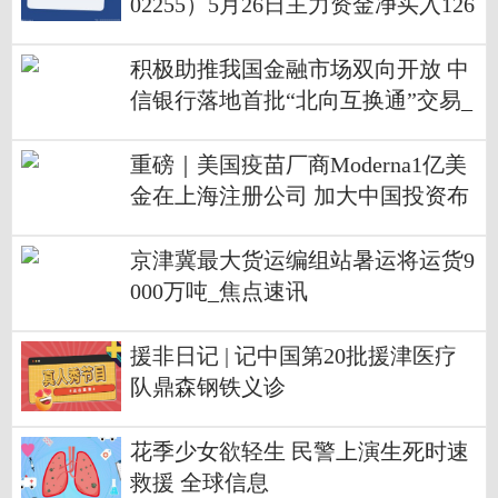
02255）5月26日主力资金净买入126
1.80万元
积极助推我国金融市场双向开放 中
信银行落地首批“北向互换通”交易_
全球快资讯
重磅｜美国疫苗厂商Moderna1亿美
金在上海注册公司 加大中国投资布
局 环球快报
京津冀最大货运编组站暑运将运货9
000万吨_焦点速讯
援非日记 | 记中国第20批援津医疗
队鼎森钢铁义诊
花季少女欲轻生 民警上演生死时速
救援 全球信息