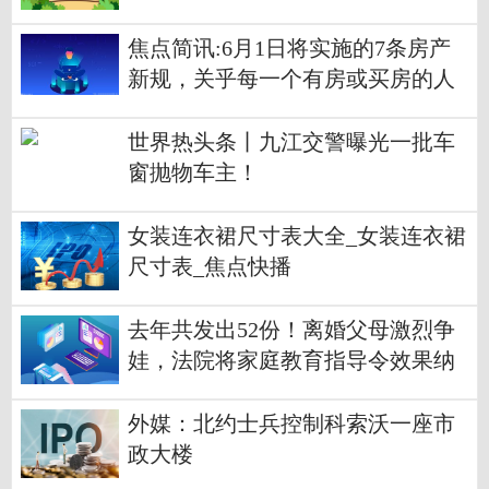
相关措施已在路上？
焦点简讯:6月1日将实施的7条房产
新规，关乎每一个有房或买房的人
世界热头条丨九江交警曝光一批车
窗抛物车主！
女装连衣裙尺寸表大全_女装连衣裙
尺寸表_焦点快播
去年共发出52份！离婚父母激烈争
娃，法院将家庭教育指导令效果纳
入考虑依据|世界微头条
外媒：北约士兵控制科索沃一座市
政大楼