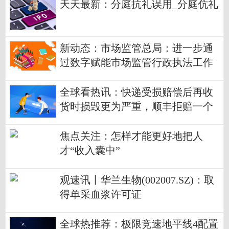
天天最新：分庭抗礼误用_分庭伉礼
新动态：市场监管总局：进一步通
过数字赋能市场监管行政执法工作
加快构建现代化市场监管行政执法
体系
全球看热讯：快递受损赔偿后再收
货时损毁更为严重，顺丰拒赔一个
月后客户终获赔款
焦点关注：怎样才能更好地把人
才“收入囊中”
观速讯丨华兰生物(002007.SZ)：取
得单采血浆许可证
全球热推荐：极限竞速地平线4配置