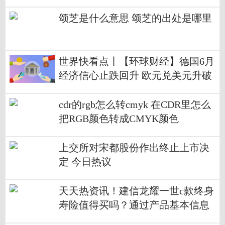
化
颂芝是什么意思 颂芝的出处是哪里
世界快看点丨【环球财经】德国6月
经济信心止跌回升 欧元兑美元升破
1.08
cdr的rgb怎么转cmyk 在CDR里怎么
把RGB颜色转成CMYK颜色
上交所对宋都股份作出终止上市决
定 今日热议
天天热资讯！建信龙耀一世c款终身
寿险值得买吗？通过产品基本信息
和产品收益情况两方面进行分析