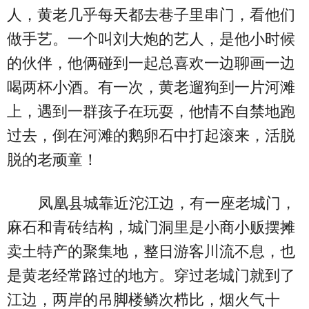
人，黄老几乎每天都去巷子里串门，看他们
做手艺。一个叫刘大炮的艺人，是他小时候
的伙伴，他俩碰到一起总喜欢一边聊画一边
喝两杯小酒。有一次，黄老遛狗到一片河滩
上，遇到一群孩子在玩耍，他情不自禁地跑
过去，倒在河滩的鹅卵石中打起滚来，活脱
脱的老顽童！
凤凰县城靠近沱江边，有一座老城门，
麻石和青砖结构，城门洞里是小商小贩摆摊
卖土特产的聚集地，整日游客川流不息，也
是黄老经常路过的地方。穿过老城门就到了
江边，两岸的吊脚楼鳞次栉比，烟火气十