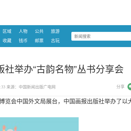
区域
人物
公共
旅游
收藏
钱币
邮票
古玩
社举办“古韵名物”丛书分享会
微信
分享
09:49:33 来源：中国新闻出版广电网
书博览会中国外文局展台，中国画报出版社举办了以