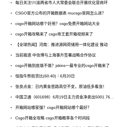
每日关注!川渝两省市人大常委会联合开展优化营商环
CSGO官方公布的开箱数据表 mucsgo官网怎么进？
csgo开箱网站哪个好用？csgo免费开箱网站大全
csgo开箱攻略来了 csgo帝王套开箱视频来了
【全球热闻】河南：推进源网荷储用一体化建设 推动
当前报道:中信博与上海事升签署战略合作协议
csgo开箱到底值不值？jskins一最专业的csgo开箱来了
恒指牛熊街货比(60:40)︱6月20日
张良点金：日内黄金思路高空不变，原油低多看涨！
中国卫通（601698）6月19日主力资金净卖出5001.76万元
开箱网站哪家强？csgo开箱网站哪个最好？
Csgo开箱全攻略 csgo开箱概率各个时间段