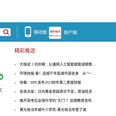
精彩推送
大咖说丨刘庆峰：以通用人工智能赋能湖南数字经济创
环球快报:看！运城千年盐湖华丽变身 从“一池雪”
快看：HPE发布2023财年第二季度财报
大
张良点金：日内黄金思路高空不变，原油低多看涨！
推开高考后全球升学的“大门”！启德教育发布白皮书
黄光裕当年被叶少弄死-黄光裕当年惹了谁