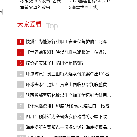
孝敬父母的故事_古代
2023魔兽世界SF(202
孝敬父母的故事
3魔兽世界上线)
国
大家爱看
Top
1
快播：为能源行业职工安全保驾护航：北斗天地携手华
2
【世界速看料】陕煤红柳林凌鹏涛：仅通过全场景数据
3
​煤价确实涨了！陷阱还是馅饼？
4
环球时讯：贺兰山特大煤炭盗采案牵出101名党员干部
5
环球头条：通知！责令山西临县华润联盛黄家沟煤业有
6
陕西省部署强化散煤生产加工储运销售使用环节监管
7
【环球播资讯】印度5月份动力煤进口同比增长23% 环
8
四川：预计近期全省煤炭价格或将小幅下跌
9
海底捞所有菜都点一份多少钱？海底捞菜品价格哪里看