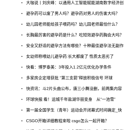
大咖说丨刘庆峰：以通用人工智能赋能湖南数字经济创
避孕药可以废了男人吗？避孕药对男人的伤害大吗？
幼儿园老师能给孩子喂药吗？幼儿园老师最怕什么？
长胸最厉害的避孕药是什么？吃短效避孕药胸会大吗？
安全又舒适的避孕方法有哪些？十种最佳避孕法无副作
女幼师称喂幼儿避孕药:长大都废了 性质太恶劣了
快看：博罗泰美：3年投入1.2亿元优化办学条件
多家房企定增获批 “第三支箭”释放积极信号 环球
快资讯：斗2片头曲公布，唐三小舞没删，前两集内容
环球快报:看！运城千年盐湖华丽变身 从“一池雪”
第一届全国学生（青年）运动会开闭幕式时间确定_快
CSGO开箱详细教程来啦 csgo怎么一起开箱？