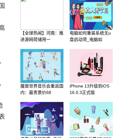
国
高
【全球热闻】河南：推
电脑如何重装系统无u
进源网荷储用一
盘启动项_电脑如
。
。
魔兽世界音乐会重返国
iPhone 13升级到iOS
内：最贵票价68
16.0.3正式版
给
表