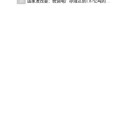
10
国家发改委：统调电厂存煤达到1.87亿吨的历史新高