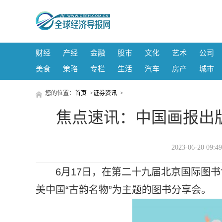
财经
产经
金融
股市
文化
艺术
公司
美食
策略
专栏
生活
汽车
房产
城市
您的位置：
首页
>
证券资讯
>
焦点速讯：中国画报出版
2023-06-20 
6月17日，在第二十九届北京国际图
美中国“古韵名物”为主题的图书分享会。