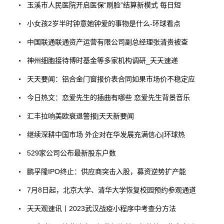
玉溪市人民医院开启医保“刷脸”结算新模式 每日短
小女孩2岁半时钟意她钟爱的事物是什么-环球看点
中国联通联通资产运营有限公司副总经理张清贵被查
神州细胞接待博时基金等多家机构调研_天天速递
天天要闻：铝合金门窗报价表合同如果市场价不稳定应
今日热文：恋爱先生的插曲有哪些 恋爱先生背景音乐
汇丰拉响美欧衰退警报|天天新要闻
继续深耕中国市场 外企对在华发展充满信心|环球热
529家公司公布最新股东户数
鹏孚隆IPO终止：供应商突击入股，募资逆势扩产能
7月8日起，北京大学、清华大学恢复校园预约参观通道
天天观速讯丨2023武汉战疫小程序中考查分方法