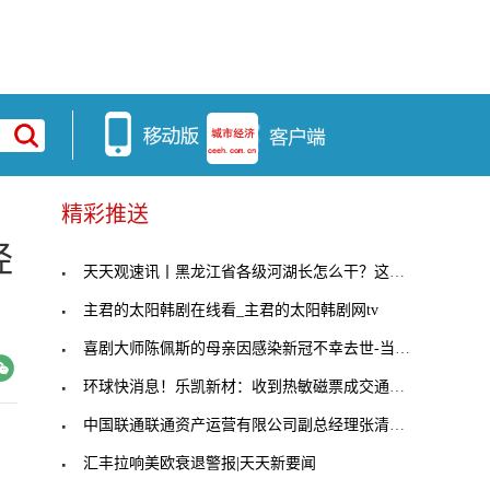
精彩推送
经
天天观速讯丨黑龙江省各级河湖长怎么干？这项《细则
主君的太阳韩剧在线看_主君的太阳韩剧网tv
喜剧大师陈佩斯的母亲因感染新冠不幸去世-当前热讯
环球快消息！乐凯新材：收到热敏磁票成交通知书
中国联通联通资产运营有限公司副总经理张清贵被查
汇丰拉响美欧衰退警报|天天新要闻