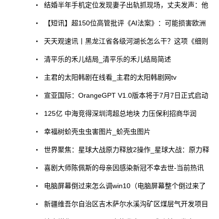
结婚半年手机定位发现妻子出轨抓现场，丈夫发声：他
【短讯】超150位高管批评《AI法案》：可能损害欧洲
天天观速讯丨黑龙江省各级河湖长怎么干？这项《细则
清平乐的禾儿结局_清平乐的禾儿结局简述
主君的太阳韩剧在线看_主君的太阳韩剧网tv
宣亚国际：OrangeGPT V1.0版本将于7月7日正式启动
125亿 中海竞得深圳湾超总地块 力压保利招商华润
幸福树蚧壳虫虫害图片_蚧壳虫图片
世界聚焦：星球大战原力释放2操作_星球大战：原力释
喜剧大师陈佩斯的母亲因感染新冠不幸去世-当前热讯
电脑屏幕倒过来怎么调win10（电脑屏幕整个倒过来了
新疆维吾尔自治区吉木萨尔水溪沟矿区煤层气开发项目