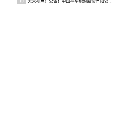
10
天天视点！公告！中国神华能源股份有限公司哈拉沟煤