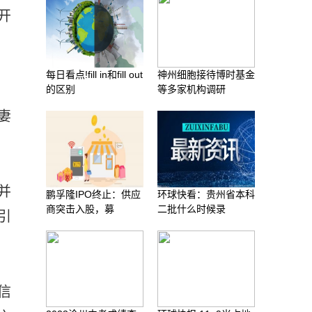
开
每日看点!fill in和fill out
神州细胞接待博时基金
的区别
等多家机构调研
妻
并
鹏孚隆IPO终止：供应
环球快看：贵州省本科
商突击入股，募
二批什么时候录
引
信