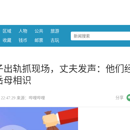
区域
人物
公共
旅游
收藏
钱币
邮票
古玩
子出轨抓现场，丈夫发声：他们
岳母相识
微信
分享
30 22:47:29 来源：哔哩哔哩