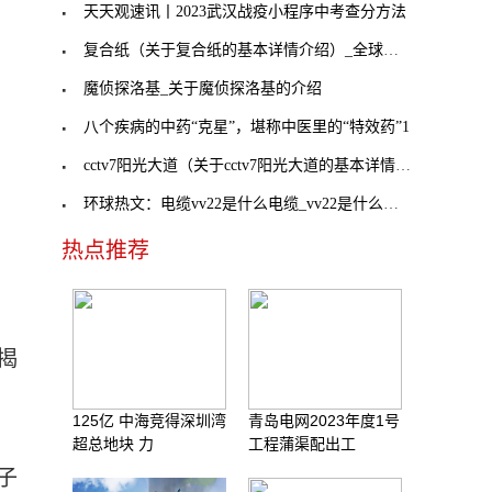
天天观速讯丨2023武汉战疫小程序中考查分方法
复合纸（关于复合纸的基本详情介绍）_全球报道
魔侦探洛基_关于魔侦探洛基的介绍
八个疾病的中药“克星”，堪称中医里的“特效药”1
cctv7阳光大道（关于cctv7阳光大道的基本详情介绍）
环球热文：电缆vv22是什么电缆_vv22是什么电缆
热点推荐
揭
125亿 中海竞得深圳湾
青岛电网2023年度1号
超总地块 力
工程蒲渠配出工
子