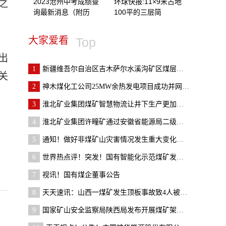
2023沧州中考成绩查
环球快报:11×9米占地
之
询最新消息（附历
100平的三层简
大家爱看
Top
出
1
新疆维吾尔自治区吉木萨尔水溪沟矿区煤层气开发项目
关
2
神木煤化工公司25MW余热发电项目成功并网发电
3
淮北矿业集团煤矿智慧物流让井下生产更加安全高效_
4
淮北矿业集团许疃矿通过安徽省能源局二级安全生产标
5
通知！做好非煤矿山灾害情况发生重大变化及时报告和
6
世界热点评！突发！国有智能化示范煤矿发生运输事故
7
视讯！国有煤企董事公告
8
天天速讯：山西一煤矿发生顶板事故致4人被困 3人已
9
国家矿山安全监察局陕西局发布开展煤矿架空乘人装置