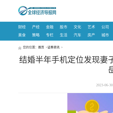
财经
产经
金融
股市
文化
艺术
公司
美食
策略
专栏
生活
汽车
房产
城市
您的位置：
首页
>
证券资讯
>
结婚半年手机定位发现妻
2023-06-