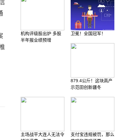
信
通
机构评级股出炉 多股
卫冕！全国冠军！
案
半年报业绩预增
推
879.4公斤！这块高产
示范田创新疆冬
主场战平大连人无法令
支付宝违规被罚，那么