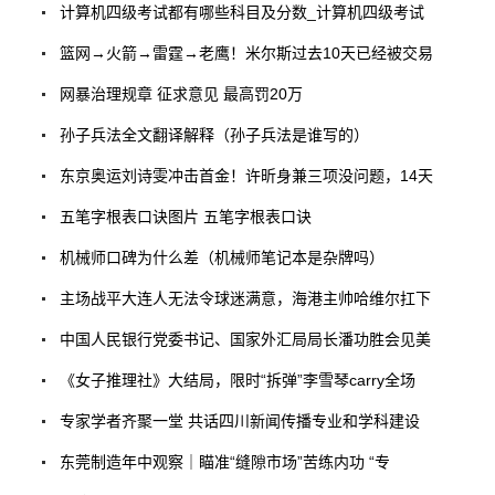
计算机四级考试都有哪些科目及分数_计算机四级考试
篮网→火箭→雷霆→老鹰！米尔斯过去10天已经被交易
网暴治理规章 征求意见 最高罚20万
孙子兵法全文翻译解释（孙子兵法是谁写的）
东京奥运刘诗雯冲击首金！许昕身兼三项没问题，14天
五笔字根表口诀图片 五笔字根表口诀
机械师口碑为什么差（机械师笔记本是杂牌吗）
主场战平大连人无法令球迷满意，海港主帅哈维尔扛下
中国人民银行党委书记、国家外汇局局长潘功胜会见美
《女子推理社》大结局，限时“拆弹”李雪琴carry全场
专家学者齐聚一堂 共话四川新闻传播专业和学科建设
东莞制造年中观察｜瞄准“缝隙市场”苦练内功 “专