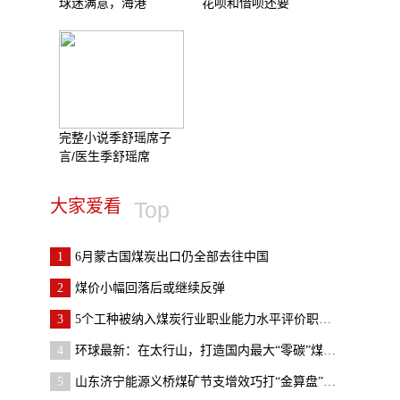
球迷满意，海港
花呗和借呗还要
完整小说季舒瑶席子
言/医生季舒瑶席
大家爱看
Top
1
6月蒙古国煤炭出口仍全部去往中国
2
煤价小幅回落后或继续反弹
3
5个工种被纳入煤炭行业职业能力水平评价职业范围
4
环球最新：在太行山，打造国内最大“零碳”煤层气示
5
山东济宁能源义桥煤矿节支增效巧打“金算盘”-全球