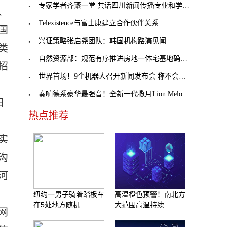
专家学者齐聚一堂 共话四川新闻传播专业和学科建设
、
Telexistence与富士康建立合作伙伴关系
国
兴证策略张启尧团队：韩国机构路演见闻
类
自然资源部：规范有序推进房地一体宅基地确权登记颁
招
世界首场！9个机器人召开新闻发布会 称不会取代人
奏响德系豪华最强音！全新一代揽月Lion Melody音效
日
热点推荐
实
沟
河
纽约一男子骑着踏板车
高温橙色预警！南北方
在5处地方随机
大范围高温持续
网