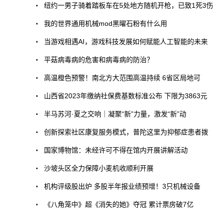
纽约一男子骑着踏板车在5处地方随机开枪，已致1死3伤
我的世界通用机械mod黑曜石粉有什么用
当游戏相遇AI，游戏科技发展如何赋能人工智能的未来
平菇病毒病的危害和病毒病的防治？
高温橙色预警！南北方大范围高温持续 6省区局地可
山西省2023年缴纳社保费基数标准公布 下限为3863元
半马苏河·夏之交响｜凝聚“新”力量，激发“新”动
创新探索社区康复服务模式，普陀这里为抑郁症患者拨
国家博物馆：未经许可不得在馆内开展讲解活动
沙坡头区全力保障小麦机收顺利开展
机构评级股出炉 多股半年报业绩预增！3只机械设备
《八角笼中》超《消失的她》夺冠 累计票房破7亿