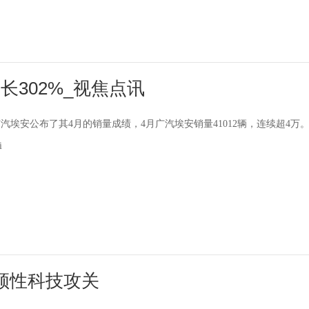
增长302%_视焦点讯
广汽埃安公布了其4月的销量成绩，4月广汽埃安销量41012辆，连续超4万
i
领性科技攻关