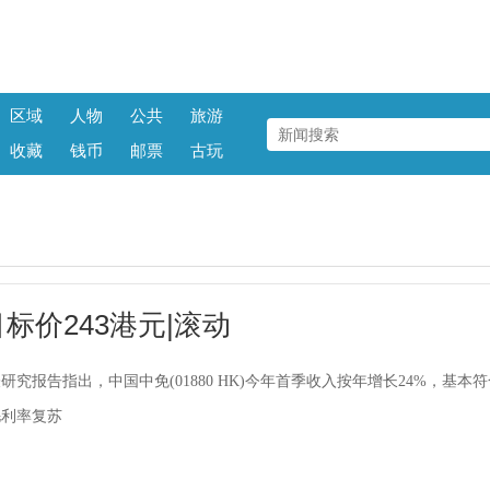
区域
人物
公共
旅游
收藏
钱币
邮票
古玩
标价243港元|滚动
研究报告指出，中国中免(01880 HK)今年首季收入按年增长24%，基本
毛利率复苏