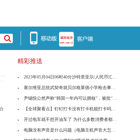
精彩推送
2023年05月04日06时40分沙特里亚尔/人民币汇率最新
塞尔维亚总统武契奇就贝尔格莱德小学枪击事件发表讲
尹锡悦公然声称“韩国一年内可以拥核”，被批“不现
【全球聚看点】钉钉打卡没有打卡机能打卡吗_小恩爱
符合
开过电车就不想开油车了 为什么多数消费者都有这
电脑没有声音是什么问题（电脑主机声音大怎么解决）