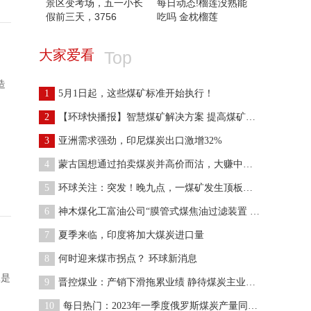
景区变考场，五一小长
每日动态!榴莲没熟能
假前三天，3756
吃吗 金枕榴莲
大家爱看
Top
造
1
5月1日起，这些煤矿标准开始执行！
2
【环球快播报】智慧煤矿解决方案 提高煤矿效益的“
3
亚洲需求强劲，印尼煤炭出口激增32%
4
蒙古国想通过拍卖煤炭并高价而沽，大赚中国企业的钱
5
环球关注：突发！晚九点，一煤矿发生顶板事故，默哀
6
神木煤化工富油公司“膜管式煤焦油过滤装置 ”获国
7
夏季来临，印度将加大煤炭进口量
8
何时迎来煤市拐点？ 环球新消息
二是
9
晋控煤业：产销下滑拖累业绩 静待煤炭主业恢复
10
每日热门：2023年一季度俄罗斯煤炭产量同比下降2.5%