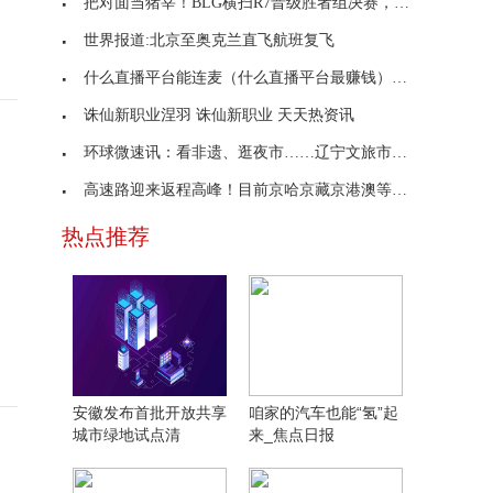
把对面当猪宰！BLG横扫R7晋级胜者组决赛，ELK：对面
世界报道:北京至奥克兰直飞航班复飞
什么直播平台能连麦（什么直播平台最赚钱）_环球热
诛仙新职业涅羽 诛仙新职业 天天热资讯
环球微速讯：看非遗、逛夜市……辽宁文旅市场迎五年
高速路迎来返程高峰！目前京哈京藏京港澳等行驶缓慢
。
热点推荐
安徽发布首批开放共享
咱家的汽车也能“氢”起
城市绿地试点清
来_焦点日报