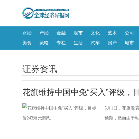
财经
产经
金融
股市
文化
艺术
公司
美食
策略
专栏
生活
汽车
房产
城市
证券资讯
花旗维持中国中免“买入”评级，目
5月1日，花旗发表
预期，然而由于