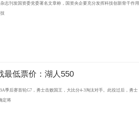
》杂志刊发国资委党委署名文章称，国资央企要充分发挥科技创新骨干作
科技
最低票价：湖人550
NBA季后赛首轮G7，勇士击败国王，大比分4-3淘汰对手。此役过后，勇士
确定将