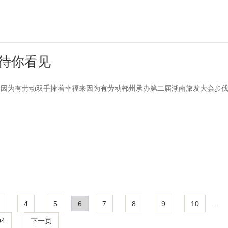
待你看见
荣因为有劳动双手捧着幸福来因为有劳动郴州承办第二届湖南旅发大会步
4
5
6
7
8
9
10
..
94
下一页