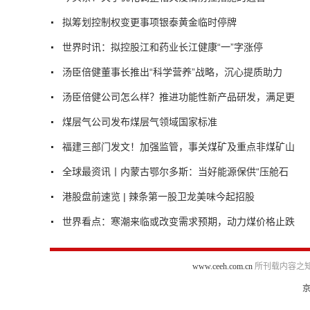
拟筹划控制权变更事项银泰黄金临时停牌
世界时讯：拟控股江和药业长江健康“一”字涨停
汤臣倍健董事长推出“科学营养”战略，沉心提质助力
汤臣倍健公司怎么样？推进功能性新产品研发，满足更
煤层气公司发布煤层气领域国家标准
福建三部门发文！加强监管，事关煤矿及重点非煤矿山
全球最资讯丨内蒙古鄂尔多斯：当好能源保供“压舱石
港股盘前速览 | 辣条第一股卫龙美味今起招股
世界看点：寒潮来临或改变需求预期，动力煤价格止跌
www.ceeh.com.cn
所刊载内容之知
京