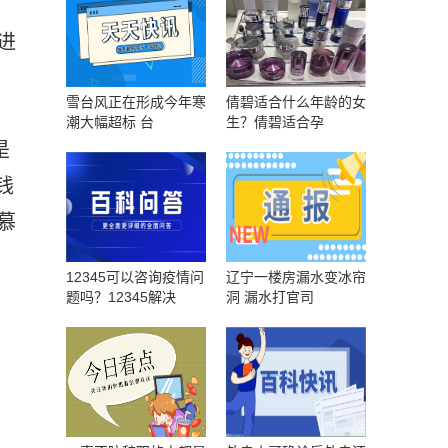
进
雪台风正在形成今年寒
倩碧适合什么年龄的女
，
潮大幅超标 台
生？倩碧适合孕
是
钱
慕
12345可以咨询疫情问
辽宁一楼房漏水变冰帘
题吗？12345解决
洞 漏水打官司