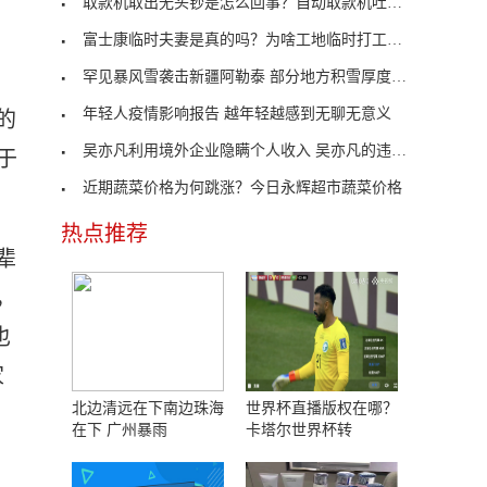
取款机取出无头钞是怎么回事？自动取款机吐钞没有取
富士康临时夫妻是真的吗？为啥工地临时打工的夫妻这
罕见暴风雪袭击新疆阿勒泰 部分地方积雪厚度达60厘
年轻人疫情影响报告 越年轻越感到无聊无意义
的
吴亦凡利用境外企业隐瞒个人收入 吴亦凡的违法事实
于
近期蔬菜价格为何跳涨？今日永辉超市蔬菜价格
热点推荐
辈
，
也
家
北边清远在下南边珠海
世界杯直播版权在哪？
在下 广州暴雨
卡塔尔世界杯转