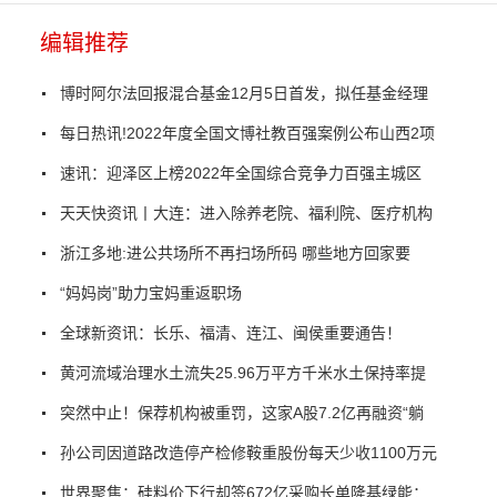
编辑推荐
博时阿尔法回报混合基金12月5日首发，拟任基金经理
每日热讯!2022年度全国文博社教百强案例公布山西2项
速讯：迎泽区上榜2022年全国综合竞争力百强主城区
天天快资讯丨大连：进入除养老院、福利院、医疗机构
浙江多地:进公共场所不再扫场所码 哪些地方回家要
“妈妈岗”助力宝妈重返职场
全球新资讯：长乐、福清、连江、闽侯重要通告！
黄河流域治理水土流失25.96万平方千米水土保持率提
突然中止！保荐机构被重罚，这家A股7.2亿再融资“躺
孙公司因道路改造停产检修鞍重股份每天少收1100万元
世界聚焦：硅料价下行却签672亿采购长单隆基绿能：