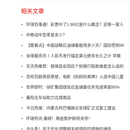
相关文章
环球百事通！彩票中了1.86亿是什么概念？足够一家人
中移动中签率是多少？
【聚看点】中国战略石油储备能用多少天？国际惯例90
全球最资讯丨人民币发行锚定美元绝非长久之计 早做
天天热推荐：银保监会回应个别银行取款难是怎么说的
百校百剧再获荣誉，电影《妈妈你真棒》入选中国儿童
世界即时：徐矿集团煤炭应急储备任务完成率超90%
襄阳北车站助力北煤南运
今日热搜：内蒙古阿巴嘎旗达安煤矿正式复工建设
环球热讯:重磅！两座焦炉即将关停！
今头条！关于优化调整相关疫情防控措施的通告