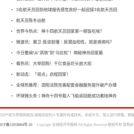
3名航天员回到地球报告感觉良好一起迎接3名航天员回
航天员陈冬出舱
世界今热点：神十四航天员回家第一顿饭吃啥？
微速讯：冀卫·医说就懂｜尿潜血阳性，就是肾病吗？
今日要闻!从“高铁”到“马拉松”！揭秘神舟回家最
看热讯：大举回购！千亿食品巨头放大招
新动态：「视点」启程回家！
全球热推荐：泗阳法院完善配套金融服务提升破产办理
环球微头条丨神舟十四号载人飞船返回舱成功着陆神舟
识产权为界限网络及/或相关权利人专属所有或持有。未经许可，禁止进行转载、摘
ICP备12018864号-20
Copyright 全球经济导报网 All Rights Reserved 版权所有 复制