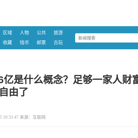
区域
人物
公共
旅游
收藏
钱币
邮票
古玩
86亿是什么概念？足够一家人财
自由了
-05 10:33:47 来源：互联网