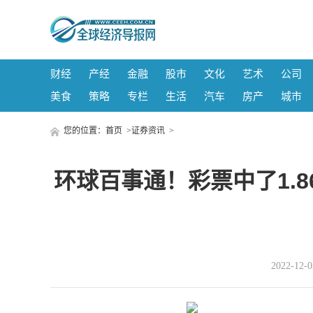
财经
产经
金融
股市
文化
艺术
公司
美食
策略
专栏
生活
汽车
房产
城市
您的位置：
首页
>
证券资讯
>
环球百事通！彩票中了1.
2022-12