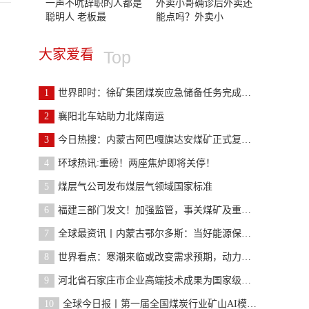
一声不吭辞职的人都是
外卖小哥确诊后外卖还
聪明人 老板最
能点吗？外卖小
大家爱看
Top
1
世界即时：徐矿集团煤炭应急储备任务完成率超90%
2
襄阳北车站助力北煤南运
3
今日热搜：内蒙古阿巴嘎旗达安煤矿正式复工建设
4
环球热讯:重磅！两座焦炉即将关停！
5
煤层气公司发布煤层气领域国家标准
6
福建三部门发文！加强监管，事关煤矿及重点非煤矿山
7
全球最资讯丨内蒙古鄂尔多斯：当好能源保供“压舱石
8
世界看点：寒潮来临或改变需求预期，动力煤价格止跌
9
河北省石家庄市企业高端技术成果为国家级示范矿井“
10
全球今日报丨第一届全国煤炭行业矿山AI模型大赛 初