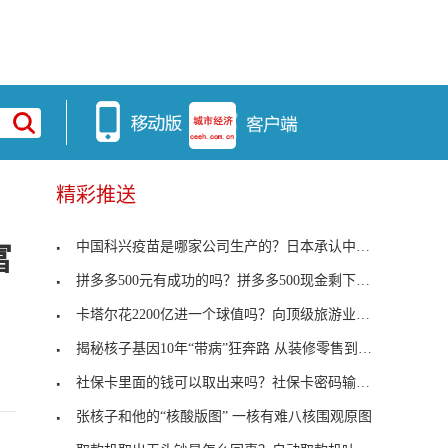
精彩推送
中国科兴疫苗是哪家公司生产的？日本承认中国科兴疫
富
拼多多500元有成功的吗？拼多多500现金剩下0.01怎么
卡塔尔花2200亿进一个球值吗？向顶级旅游业转型
揭秘核子基因10年“带病”狂奔路 从装修零售到核酸
社保卡里面的钱可以取出来吗？社保卡密码输3次错了
张核子和他的“核酸版图” 一核有难八核围观原图