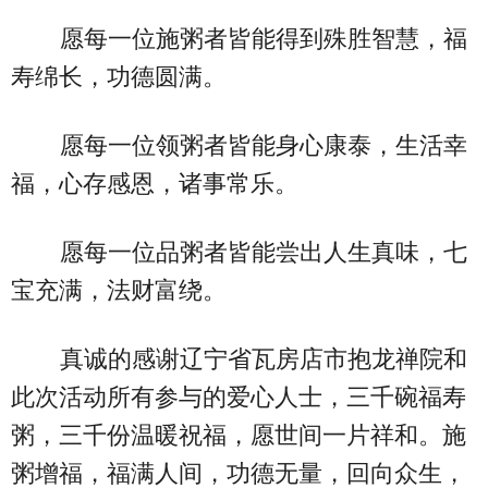
愿每一位施粥者皆能得到殊胜智慧，福
寿绵长，功德圆满。
愿每一位领粥者皆能身心康泰，生活幸
福，心存感恩，诸事常乐。
愿每一位品粥者皆能尝出人生真味，七
宝充满，法财富绕。
真诚的感谢辽宁省瓦房店市抱龙禅院和
此次活动所有参与的爱心人士，三千碗福寿
粥，三千份温暖祝福，愿世间一片祥和。施
粥增福，福满人间，功德无量，回向众生，