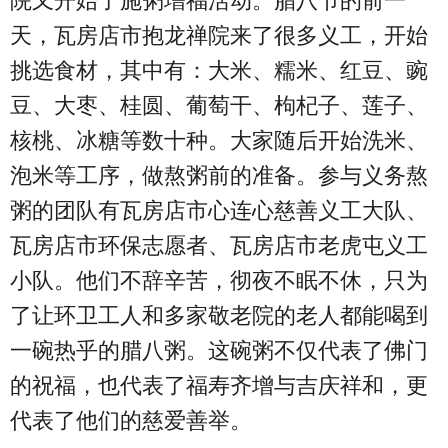
院又开始了施粥增福活动。腊八节的前一
天，瓦房店市抱龙禅院来了很多义工，开始
挑选食材，其中有：大米、糯米、红豆、豌
豆、大枣、桂圆、葡萄干、枸杞子、莲子、
核桃、冰糖等数十种。大家随后开始洗米、
泡米等工序，做熬粥前的准备。参与义务熬
粥的团队有瓦房店市心连心慈善义工大队、
瓦房店市环保志愿者、瓦房店市老虎屯义工
小队。他们不辞辛苦，彻夜不眠不休，只为
了让环卫工人和多家敬老院的老人都能喝到
一碗热乎的腊八粥。这碗粥不仅代表了佛门
的祝福，也代表了福寿齐增与吉庆祥和，更
代表了他们的慈爱善举。