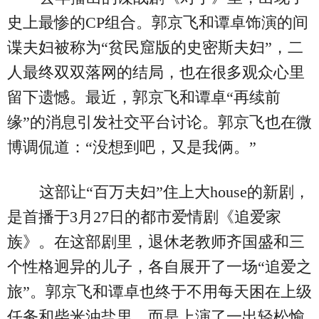
史上最惨的CP组合。郭京飞和谭卓饰演的间
谍夫妇被称为“贫民窟版的史密斯夫妇”，二
人最终双双落网的结局，也在很多观众心里
留下遗憾。最近，郭京飞和谭卓“再续前
缘”的消息引发社交平台讨论。郭京飞也在微
博调侃道：“没想到吧，又是我俩。”
这部让“百万夫妇”住上大house的新剧，
是首播于3月27日的都市爱情剧《追爱家
族》。在这部剧里，退休老教师齐国盛和三
个性格迥异的儿子，各自展开了一场“追爱之
旅”。郭京飞和谭卓也终于不用每天困在上级
任务和柴米油盐里，而是上演了一出轻松愉