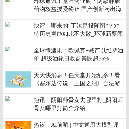
环球通讯！基石药业旗下两款肿瘤
药物权益授受终止 国产创新药出海
道阻且长
快评丨哪来的“丁汝昌投降图”？对
待历史岂能如此不大敬_环球新要闻
全球微速讯：欧佩克+减产以维持油
价 超级油轮日收益暴跌超75%
天天快消息！任天堂开始乱杀！看
《塞尔达传说：王国之泪》合法游
戏画面也被封
短讯！阴阳师骨女去哪里打_阴阳师
骨女哪里打简介介绍
热议：AI前哨 | 中文通用大模型评