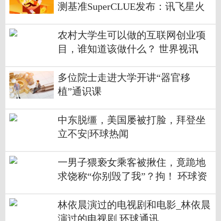
测基准SuperCLUE发布：讯飞星火
大模型国内第一
农村大学生可以做的互联网创业项
目，谁知道该做什么？ 世界视讯
多位院士走进大学开讲“器官移
植”通识课
中东脱缰，美国屡被打脸，拜登坐
立不安|环球热闻
一男子猥亵女乘客被揪住，竟跪地
求饶称“你别毁了我”？拘！ 环球资
讯
林依晨演过的电视剧和电影_林依晨
演过的电视剧 环球通讯