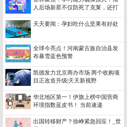
人后场新星不仅防死了克莱，还打
爆了他？
天天要闻：孕妇吃什么坚果有好处
全球今亮点！河南蒙古族自治县发
布暴雪蓝色预警
凯德发力北京商办市场 两个收购项
目正改造升级|天天新视野
华北地区第一！伊旗上榜中国营商
环境指数蓝皮书！ 当前速递
出国转移财产？徐峥紧急回应！_世