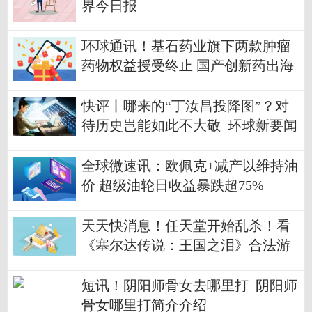
界今日报
环球通讯！基石药业旗下两款肿瘤
药物权益授受终止 国产创新药出海
道阻且长
快评丨哪来的“丁汝昌投降图”？对
待历史岂能如此不大敬_环球新要闻
全球微速讯：欧佩克+减产以维持油
价 超级油轮日收益暴跌超75%
天天快消息！任天堂开始乱杀！看
《塞尔达传说：王国之泪》合法游
戏画面也被封
短讯！阴阳师骨女去哪里打_阴阳师
骨女哪里打简介介绍