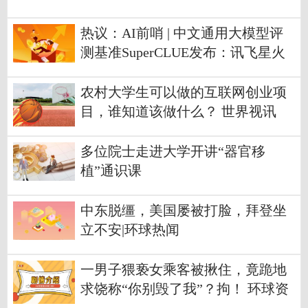
热议：AI前哨 | 中文通用大模型评
测基准SuperCLUE发布：讯飞星火
大模型国内第一
农村大学生可以做的互联网创业项
目，谁知道该做什么？ 世界视讯
多位院士走进大学开讲“器官移
植”通识课
中东脱缰，美国屡被打脸，拜登坐
立不安|环球热闻
一男子猥亵女乘客被揪住，竟跪地
求饶称“你别毁了我”？拘！ 环球资