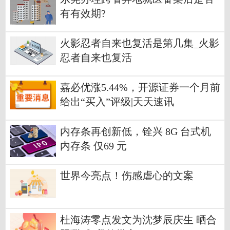
有有效期?
火影忍者自来也复活是第几集_火影
忍者自来也复活
嘉必优涨5.44%，开源证券一个月前
给出“买入”评级|天天速讯
内存条再创新低，铨兴 8G 台式机
内存条 仅69 元
世界今亮点！伤感虐心的文案
杜海涛零点发文为沈梦辰庆生 晒合