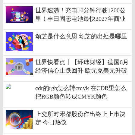
世界速递！充电10分钟行驶1200公
里！丰田固态电池最快2027年商业
化
颂芝是什么意思 颂芝的出处是哪里
世界快看点丨【环球财经】德国6月
经济信心止跌回升 欧元兑美元升破
1.08
cdr的rgb怎么转cmyk 在CDR里怎么
把RGB颜色转成CMYK颜色
上交所对宋都股份作出终止上市决
定 今日热议