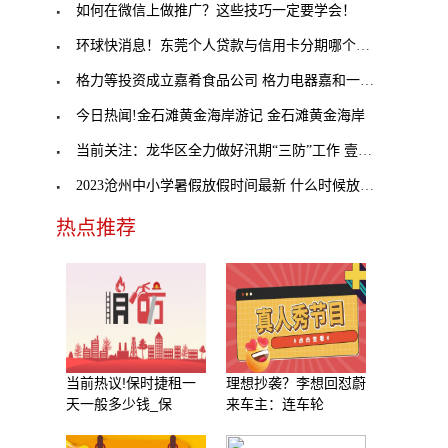
如何在微信上做推广？这些技巧一定要学会！
环球快消息！东莞个人贷款与信用卡分期哪个更划算？
格力等投资成立嘉肴食品公司 格力电器嘉和一品等成
今日热闻!金石滩黄金海岸游记 金石滩黄金海岸
当前关注：龙华区全力做好汛期“三防”工作 壹方天
2023沧州中小学暑假放假时间最新 什么时候放暑假
热点推荐
当前热议!保时捷租一
理想抄袭？李想回怼蔚
天一般多少钱_保
来车主：连车轮