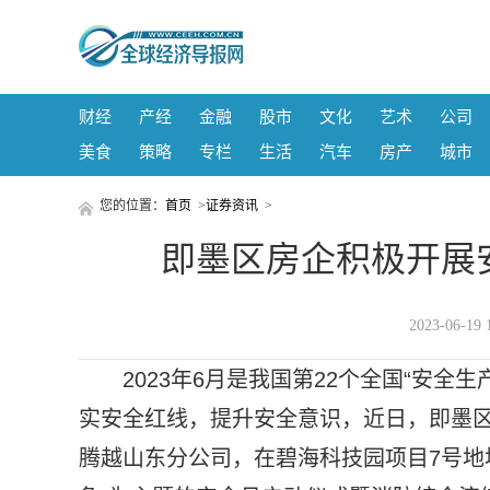
财经
产经
金融
股市
文化
艺术
公司
美食
策略
专栏
生活
汽车
房产
城市
您的位置：
首页
>
证券资讯
>
即墨区房企积极开展
2023-06-
2023年6月是我国第22个全国“安
实安全红线，提升安全意识，近日，即墨
腾越山东分公司，在碧海科技园项目7号地