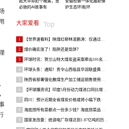
起大早却赶个晚集，思
安徽检察一体化履职保
必驰的AI故事有
护生态环境|环
场
用
大家爱看
Top
1
【世界速看料】陕煤红柳林凌鹏涛：仅通过全场景数据
2
​煤价确实涨了！陷阱还是馅饼？
理
3
环球时讯：贺兰山特大煤炭盗采案牵出101名党员干部
4
环球头条：通知！责令山西临县华润联盛黄家沟煤业有
5
陕西省部署强化散煤生产加工储运销售使用环节监管
、
6
【环球播资讯】印度5月份动力煤进口同比增长23% 环
，
7
四川：预计近期全省煤炭价格或将小幅下跌
事
8
海底捞所有菜都点一份多少钱？海底捞菜品价格哪里看
行
9
国家发改委：统调电厂存煤达到1.87亿吨的历史新高