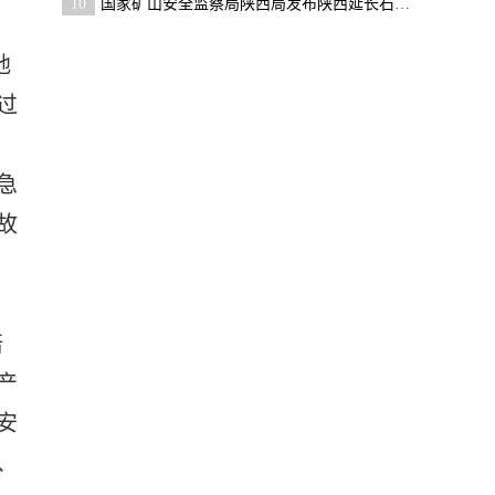
10
国家矿山安全监察局陕西局发布陕西延长石油集团横山
地
过
急
故
培
产
安
、