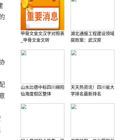
建
的
甲骨文金文汉字对照表
湖北通报工程建设领域
_甲骨文金文转
腐败案：武汉原
协
配
山水比德中标四川绵阳
天天热资讯！四川省大
仙海度假区整体
学排名最新排名
意
安
里