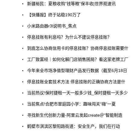
新疆裕民：夏粮收购“钱等粮”保丰收|世界观速讯
【快播报】终于站稳190万了
小米路由器r3l说明书_焦点
停息挂账有利息吗？为什么不建议停息挂账？
到底怎么协商信用卡的停息挂账？协商停息挂账需要什
工厂致富经｜如何化解门店销售困局？看这家老牌工厂
今年来全市场净值型理财产品发行数据（截至6月18日
停息挂账全套技术方法 停息挂账的正确协商方法是什
当前热议!保时捷租一天一般多少钱_保时捷租一天多少
当前焦点!合肥市翠庭园小学：趣味闯关“嗨“一夏
寻找新生代创新力量-阿里云发起create＠“智能制造
鹤壁市淇滨区黎阳路街道：安全生产，我们在行动