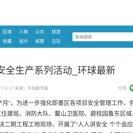
区域
人物
公共
旅游
收藏
钱币
邮票
古玩
安全生产系列活动_环球最新
微信
分享
19 15:52:57 来源：半岛都市报
全生产月”，为进一步强化即墨区各项目安全管理工作，
区住建局、消防大队、鳌山卫医院、碧桂园鲁东区域
块二期工程工地现场，开展了“人人讲安全 个个会应