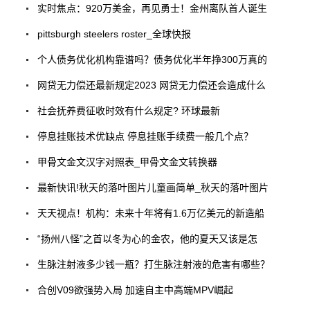
实时焦点：920万美金，再见勇士！金州离队首人诞生
pittsburgh steelers roster_全球快报
个人债务优化机构靠谱吗？债务优化半年挣300万真的
网贷无力偿还最新规定2023 网贷无力偿还会造成什么
社会抚养费征收时效有什么规定? 环球最新
停息挂账技术优缺点 停息挂账手续费一般几个点？
甲骨文金文汉字对照表_甲骨文金文转换器
最新快讯!秋天的落叶图片儿童画简单_秋天的落叶图片
天天视点！机构：未来十年将有1.6万亿美元的新造船
“扬州八怪”之首以冬为心的金农，他的夏天又该是怎
生脉注射液多少钱一瓶？打生脉注射液的危害有哪些？
合创V09欲强势入局 加速自主中高端MPV崛起