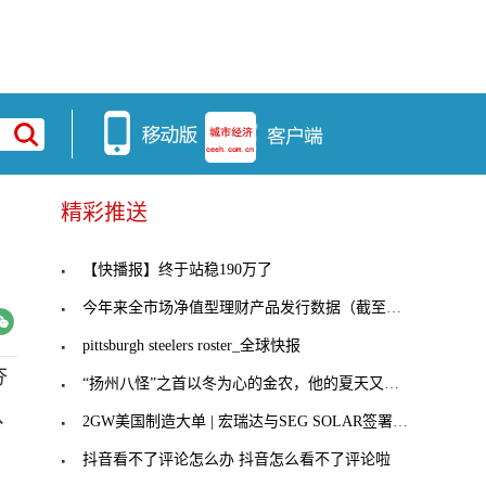
精彩推送
【快播报】终于站稳190万了
今年来全市场净值型理财产品发行数据（截至6月18日
pittsburgh steelers roster_全球快报
夯
“扬州八怪”之首以冬为心的金农，他的夏天又该是怎
、
2GW美国制造大单 | 宏瑞达与SEG SOLAR签署美国组
抖音看不了评论怎么办 抖音怎么看不了评论啦