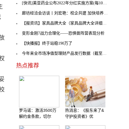
[快讯]美亚药业公布2022年分红实施方案(每10股转增2
主
廊坊经洽会访谈丨刘宏艳：校企共建 加快培养跨境电
记
【报资讯】家具品牌大全（家具品牌大全详细介绍
变形金刚7战力合理化——恐惧兽阵营表现分析
放
【快播报】终于站稳190万了
今年来全市场净值型理财产品发行数据（截至6月18日
权
热点推荐
妥
校
罗马诺：激活3500万
热消息：《股东来了&
解约金条款，切尔
守护投资者》优