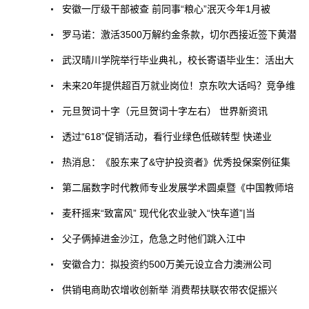
安徽一厅级干部被查 前同事“粮心”泯灭今年1月被
罗马诺：激活3500万解约金条款，切尔西接近签下黄潜
武汉晴川学院举行毕业典礼，校长寄语毕业生：活出大
未来20年提供超百万就业岗位！京东吹大话吗？竞争维
元旦贺词十字（元旦贺词十字左右） 世界新资讯
透过“618”促销活动，看行业绿色低碳转型 快递业
热消息：《股东来了&守护投资者》优秀投保案例征集
第二届数字时代教师专业发展学术圆桌暨《中国教师培
麦秆摇来“致富风” 现代化农业驶入“快车道”|当
父子俩掉进金沙江，危急之时他们跳入江中
安徽合力：拟投资约500万美元设立合力澳洲公司
供销电商助农增收创新举 消费帮扶联农带农促振兴