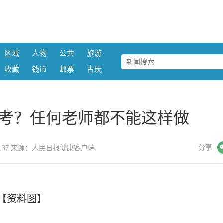
区域
人物
公共
旅游
收藏
钱币
邮票
古玩
考？任何老师都不能这样做
微信
分享
22:16:37 来源：人民日报健康客户端
【资料图】