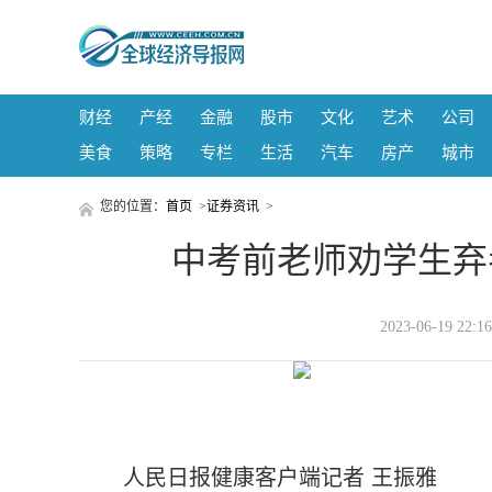
财经
产经
金融
股市
文化
艺术
公司
美食
策略
专栏
生活
汽车
房产
城市
您的位置：
首页
>
证券资讯
>
中考前老师劝学生弃
2023-06-19 
人民日报健康客户端记者 王振雅