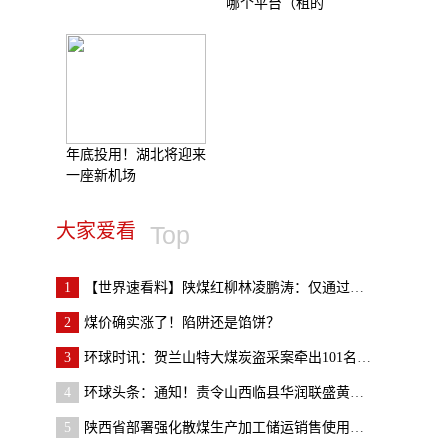
哪个平台（租的
年底投用！湖北将迎来
一座新机场
大家爱看
Top
1
【世界速看料】陕煤红柳林凌鹏涛：仅通过全场景数据
2
​煤价确实涨了！陷阱还是馅饼？
3
环球时讯：贺兰山特大煤炭盗采案牵出101名党员干部
4
环球头条：通知！责令山西临县华润联盛黄家沟煤业有
5
陕西省部署强化散煤生产加工储运销售使用环节监管