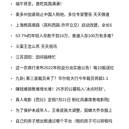
端午将至，普陀氛围满满！
美多州加紧阻止中国人购地，多位专家警告 天天微速
上海杨高南路（高科西路-外环立交）启动改建，全长5
53.7%的年轻人存款不到10万，普通人存100万有多难？
义渠王怎么死 天天视讯
江苏泗阳：田间插秧忙
这一农商行发布2022年权益分派实施公告！每10股送红
九卦| 第三波裁员来了？华尔街大行今年裁员将超1.1
赚钱难销售难增长难！25岁的公募陷入“冰点时刻”，
真人电影《芭比》定档7月21日 粉红风暴席卷电影院|
为了保护未成年人，王者皮肤大调整，貂蝉大乔衣服上
自己的房子想出租通过哪个平台（租的房子可以转租吗