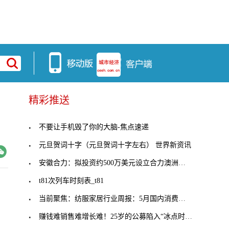
精彩推送
不要让手机毁了你的大脑-焦点速递
元旦贺词十字（元旦贺词十字左右） 世界新资讯
安徽合力：拟投资约500万美元设立合力澳洲公司
t81次列车时刻表_t81
当前聚焦：纺服家居行业周报：5月国内消费市场延续
赚钱难销售难增长难！25岁的公募陷入“冰点时刻”，