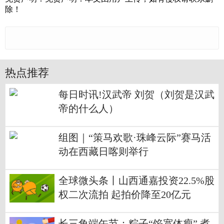
除！
热点推荐
每日时讯!汉武帝 刘贺（刘贺是汉武
帝的什么人）
组图｜“策马欢歌·珠峰云际”赛马活
动在西藏日喀则举行
全球微头条丨山西通嘉投资22.5%股
权二次流拍 起拍价降至20亿元
长三角端午节：粽子“馅宽体瘦” 煮