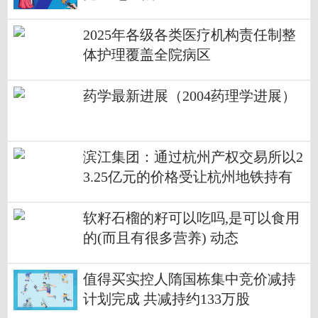
2025年各级各类医疗机构责任制整
体护理覆盖全院病区
药学最新进展（2004药理学进展）
滨江集团：通过杭州产权交易所以2
3.25亿元的价格受让杭州地铁持有
的北鸿置业100%股权及对应债权-
今日要闻
软籽石榴的籽可以吃吗,是可以食用
的(而且有很多营养) 动态
值得买实控人隋国栋集中竞价减持
计划完成 共减持约133万股