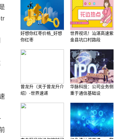
是
r
好想你红枣价格_好想
世界视讯！汕湛高速紫
们
你红枣
金县坑口村路段
达
曾龙升（关于曾龙升介
华脉科技：公司业务侧
绍）-世界速递
重于通信基础设
速
一
前