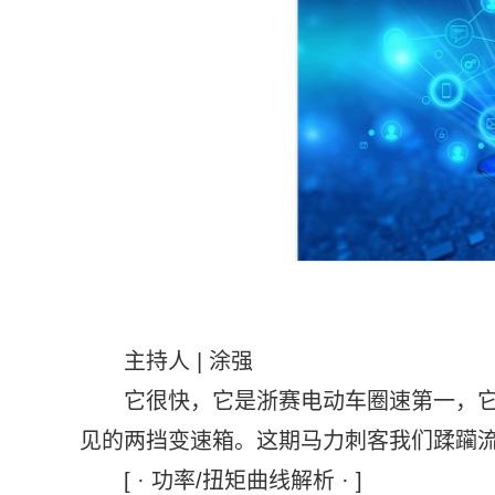
主持人 | 涂强
它很快，它是浙赛电动车圈速第一，它官
见的两挡变速箱。这期马力刺客我们蹂躏流着保
[ · 功率/扭矩曲线解析 · ]