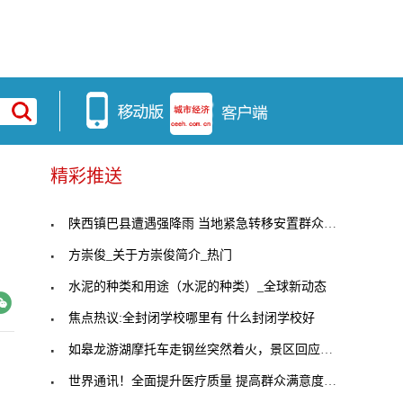
精彩推送
率
陕西镇巴县遭遇强降雨 当地紧急转移安置群众4533人
方崇俊_关于方崇俊简介_热门
水泥的种类和用途（水泥的种类）_全球新动态
焦点热议:全封闭学校哪里有 什么封闭学校好
如皋龙游湖摩托车走钢丝突然着火，景区回应：项目已
世界通讯！全面提升医疗质量 提高群众满意度（政策