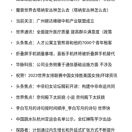
魔兽世界去塔纳安丛林怎么去（塔纳安丛林怎么去）
当前关注：广州碳达峰碳中和产业联盟成立
世界通讯！全面提升医疗质量 提高群众满意度（政策
头条焦点：人才公寓主管熊哥和他的7000个青年租客
折叠屏手机销量暴增，直板手机终将被折叠屏手机替代
华脉科技：公司业务侧重于通信基础设施方面 不涉及
祝贺！2023世界女排联赛中国女排胜美国女排|环球资讯
头条焦点：中非妇女论坛精彩开讲：构建中非命运共同
世界焦点！奈何殿下太妖娆 小说 奈何殿下太妖娆
李白写月的诗句按时间顺序_李白写月的诗句 世界快
中国跳水队杭州亚运会名单公示，全红婵陈芋汐出战-
探路者：计划通过内生增长和外延式扩张方式不断提升