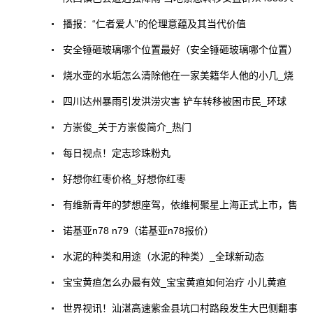
播报：“仁者爱人”的伦理意蕴及其当代价值
安全锤砸玻璃哪个位置最好（安全锤砸玻璃哪个位置）
烧水壶的水垢怎么清除他在一家美籍华人他的小几_烧
四川达州暴雨引发洪涝灾害 铲车转移被困市民_环球
方崇俊_关于方崇俊简介_热门
每日视点！定志珍珠粉丸
好想你红枣价格_好想你红枣
有维新青年的梦想座驾，依维柯聚星上海正式上市，售
诺基亚n78 n79（诺基亚n78报价）
水泥的种类和用途（水泥的种类）_全球新动态
宝宝黄疸怎么办最有效_宝宝黄疸如何治疗 小儿黄疸
世界视讯！汕湛高速紫金县坑口村路段发生大巴侧翻事