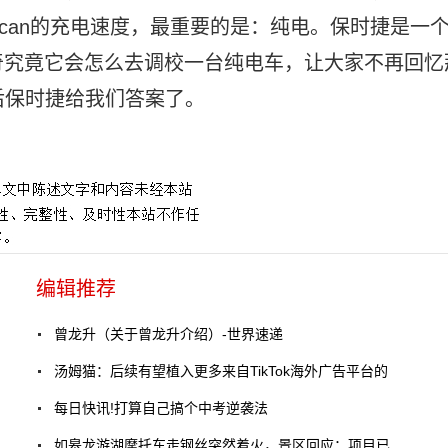
aycan的充电速度，最重要的是：纯电。保时捷是一
奇究竟它会怎么去调校一台纯电车，让大家不再回忆
之后保时捷给我们答案了。
编辑推荐
曾龙升（关于曾龙升介绍）-世界速递
汤姆猫：后续有望植入更多来自TikTok海外广告平台的
每日快讯!打算自己搞个中考逆袭法
如皋龙游湖摩托车走钢丝突然着火，景区回应：项目已