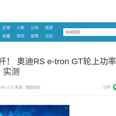
区域
人物
公共
旅游
收藏
钱币
邮票
古玩
奥迪RS e-tron GT轮上功
实测
微信
分享
03 06:12:22 来源：搜狐科技