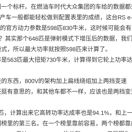
到一个标杆。在燃油车时代大众集团的车给的数据都
量产车一般都能轻松做到配置表里的成绩，这台RS e-t
的官方动力参数是598匹830牛米，这时候可能会有
？其实那个646匹是弹射模式下增压后的数据，我
式，所以最大功率就按照598匹来计算了。
是563匹最大扭矩730牛米，计算得到它轮上功率
的东西，800V的架构加上扁线绕组加上两挡变速
还挺有意思的，和其他车都不一样，应该也是两挡变
30匹，计算出来它高转功率达成率也是94.1%，和上
们榜里的第三名。在一个榜里靠前容易，两个榜都靠