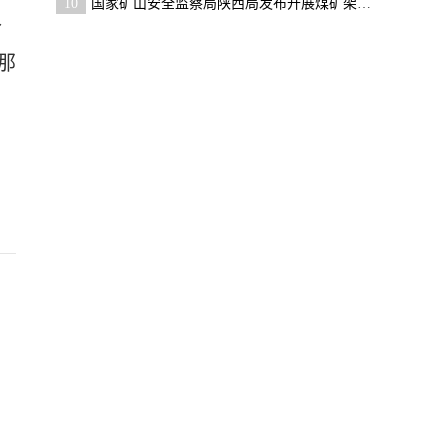
10
国家矿山安全监察局陕西局发布开展煤矿架空乘人装置
个
那