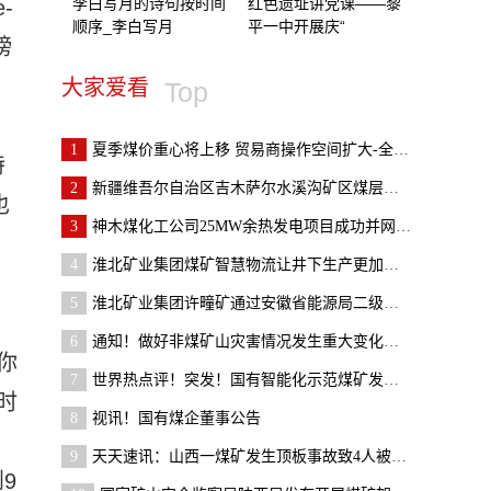
李白写月的诗句按时间
红色遗址讲党课——黎
-
顺序_李白写月
平一中开展庆“
榜
大家爱看
Top
1
夏季煤价重心将上移 贸易商操作空间扩大-全球速看料
特
2
新疆维吾尔自治区吉木萨尔水溪沟矿区煤层气开发项目
也
3
神木煤化工公司25MW余热发电项目成功并网发电
4
淮北矿业集团煤矿智慧物流让井下生产更加安全高效_
5
淮北矿业集团许疃矿通过安徽省能源局二级安全生产标
6
通知！做好非煤矿山灾害情况发生重大变化及时报告和
你
7
世界热点评！突发！国有智能化示范煤矿发生运输事故
时
8
视讯！国有煤企董事公告
9
天天速讯：山西一煤矿发生顶板事故致4人被困 3人已
9