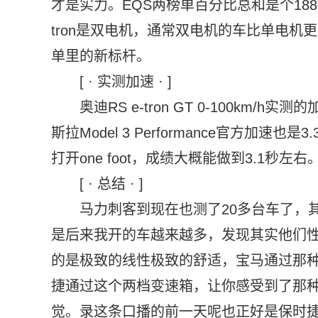
才是实力。EQS两榜单百分比总和是个188.4%
tron是双电机，通常双电机的车比单电
单里的新标杆。
[ · 实测加速 · ]
奥迪RS e-tron GT 0-100km
斯拉Model 3 Performance官方加速
打开one foot，成绩大概能做到3.1秒左右
[ · 总结 · ]
马力刺客到现在也测了20多台车了，
是后来我开的车越来越多，发现其实他们
的是极致的线性极致的舒适，宝马通过那
捷通过这个两档变速箱，让你感受到了那
觉。录这条口播的前一天呢也正好是保时捷75