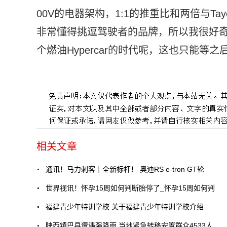
00V的电器架构，1:1的推重比和两倍与T
非常懂得挑逗驾驶者的品牌，所以我很好
个燃油Hypercar的时代呢，这也只能等
标签：
相关文章
通讯！马力刺客｜全新标杆！ 奥迪RS e-tron GT轮
世界视讯！怀孕15周如何判断胎停了_怀孕15周如何判
福建青少年特训学校 关于福建青少年特训学校介绍
陕西镇巴县遭遇强降雨 当地紧急转移安置群众4533人