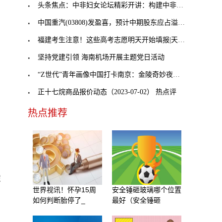
头条焦点：中非妇女论坛精彩开讲：构建中非命运共同
中国重汽(03808)发盈喜，预计中期股东应占溢利同比
福建考生注意！这些高考志愿明天开始填报|天天快讯
坚持党建引领 海南机场开展主题党日活动
“Z世代”青年画像中国打卡南京：金陵奇妙夜夜夜…
正十七烷商品报价动态（2023-07-02） 热点评
热点推荐
罕
世界视讯！怀孕15周
安全锤砸玻璃哪个位置
如何判断胎停了_
最好（安全锤砸