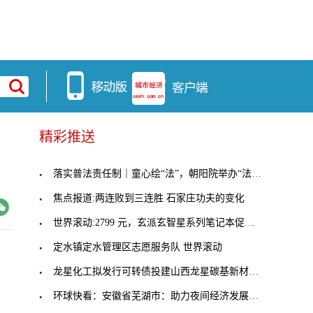
精彩推送
落实普法责任制｜童心绘“法”，朝阳院举办“法治护
焦点报道:两连败到三连胜 石家庄功夫的变化
世界滚动:2799 元，玄派玄智星系列笔记本促销：i5-
定水镇定水管理区志愿服务队 世界滚动
龙星化工拟发行可转债投建山西龙星碳基新材料循环经
环球快看：安徽省芜湖市：助力夜间经济发展，市场监