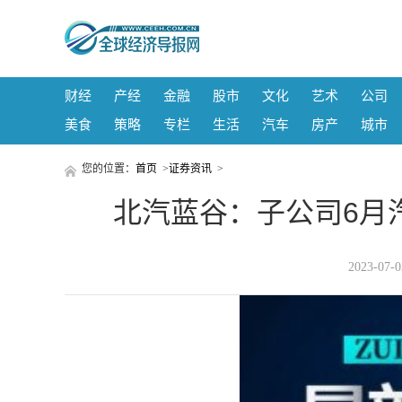
财经
产经
金融
股市
文化
艺术
公司
美食
策略
专栏
生活
汽车
房产
城市
您的位置：
首页
>
证券资讯
>
北汽蓝谷：子公司6月汽
2023-07