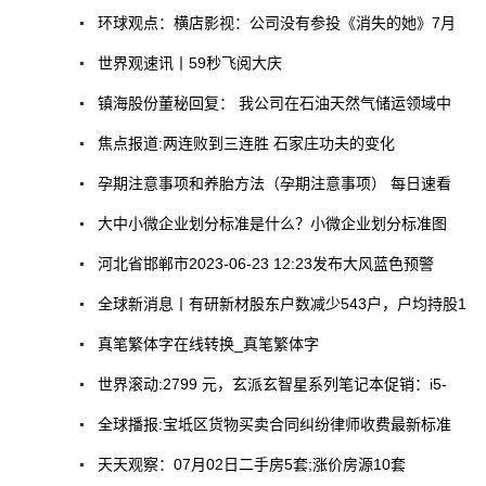
环球观点：横店影视：公司没有参投《消失的她》7月
世界观速讯丨59秒飞阅大庆
镇海股份董秘回复： 我公司在石油天然气储运领域中
焦点报道:两连败到三连胜 石家庄功夫的变化
孕期注意事项和养胎方法（孕期注意事项） 每日速看
大中小微企业划分标准是什么？小微企业划分标准图
河北省邯郸市2023-06-23 12:23发布大风蓝色预警
全球新消息丨有研新材股东户数减少543户，户均持股1
真笔繁体字在线转换_真笔繁体字
世界滚动:2799 元，玄派玄智星系列笔记本促销：i5-
全球播报:宝坻区货物买卖合同纠纷律师收费最新标准
天天观察：07月02日二手房5套;涨价房源10套