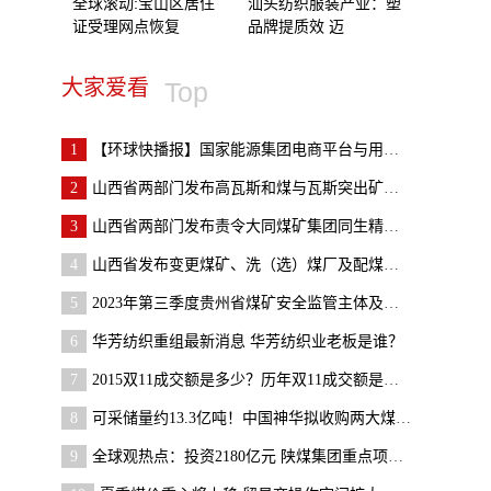
全球滚动:宝山区居住
汕头纺织服装产业：塑
证受理网点恢复
品牌提质效 迈
大家爱看
Top
1
【环球快播报】国家能源集团电商平台与用户签署托管
2
山西省两部门发布高瓦斯和煤与瓦斯突出矿井采煤工作
3
山西省两部门发布责令大同煤矿集团同生精通兴旺煤业
4
山西省发布变更煤矿、洗（选）煤厂及配煤型煤加工企
5
2023年第三季度贵州省煤矿安全监管主体及对象名单
6
华芳纺织重组最新消息 华芳纺织业老板是谁？
7
2015双11成交额是多少？历年双11成交额是多少？
8
可采储量约13.3亿吨！中国神华拟收购两大煤炭企业|
9
全球观热点：投资2180亿元 陕煤集团重点项目推进