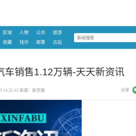
区域
人物
公共
旅游
收藏
钱币
邮票
古玩
车销售1.12万辆-天天新资讯
微信
分享
-03 14:22:43 来源：新京报