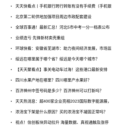
天天快看点丨手机银行跨行转账有没有手续费（手机银
北京第二轮供地加强项目周边市政配套建设
全球百事通！最新汇总！河北5市中考一分一档表公布
业绩连亏 先锋新材卖壳重组
环球快看：安徽省芜湖市：助力夜间经济发展，市场监
绥远在哪里属于哪个省？绥远是今天哪个城市？
【天天聚看点】事关电动车过海！这些港口最新安排
四川水果产地在哪里？四川哪里产水果好？
百济神州中签号码是多少？百济神州可以打新吗？
天天热消息：超400家企业亮相2023国际数字能源展，
浓汤宝下架是什么原因？买的浓汤宝不凝固正常吗？
视点！信创板块异动拉升 海量数据、真视通触及涨停