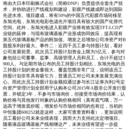
将由大日本印刷株式会社（简称DNP）负责提供全套生产技
术，并协助进行产线规划和建设，彩膜产线建成即达到国际
先进水准。项目建成，将有50%的中国五代彩膜市场转移至
东旭光电，东旭光电彩色滤光片项目具有较大的国产化替代
空间。此外，东旭光电进入彩膜产业将有效实现TFT-LCD产
业链的延伸，与现有玻璃基板产业形成协同效应，提高现有
第五代玻璃基板产品的附加值。增发之后增加公司净资产对B
股股东利好最大。事件二：近四千员工参与持股计划，看好
公司发展前景。此次员工持股计划资金上限为5亿元，参与对
象包括公司董事、监事、高级管理人员和员工，合计不超过3
900人。与近期市场公布的员工持股计划相比，东旭光电的员
工持股计划的资金量很大、覆盖范围非常广泛，说明该员工
持股计划非常具有吸引力，普通员工对公司未来发展充满信
心。而此次员工持股计划金额拟通过参与长江证券兴利2号定
向资产管理计划全部用于认购本公司2015年A股非公开发行股
票，并锁定3年，不参与市场询价，但接受市场询价结果，认
购价格与其他发行对象的认购价格相同（真有底气哦，万一
远高于增发底价呢，增发价与市场价相同的也有过，当初的
中恒集团600252就是这样，大家可查查资料看），更加说明
员工看好公司未来业绩表现，因而大力支持此次定增项目。
随着液晶玻璃基板产线相继达产，未来业绩有望进一步提