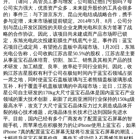
升。（请问，高管员工参与增发，公司能让他们亏损吗？母
公司实力强大，优质资产众多，未来提升股价的工具会很多
的）事件三：与下游京东方、昆山光电结成战略合作，携手
参与定增，未来市场被提前锁定。2014年5月、8月，公司分
别与昆山开发区国投的关联企业龙腾光电和京东方签署了战
略的合作协议。因此，该项目尚未建成而产品市场即已锁
定，东旭光电此次投建彩膜生产线底气十足。事件四：蓝宝
石项目已成定局，有望抢占盖板中高端市场。1月20日，东旭
光电公告称，公司收购江苏吉星50.5%的股权，江苏吉星主要
从事蓝宝石晶体培育、切割、加工、销售及其相关产品的技
术研发，加工精度、良率、效率处于同行业前列。因此，收
购江苏吉星股权有利于公司在极短时间内于蓝宝石领域占据
一席之地，同时使蓝宝石盖板玻璃与王者熊猫盖板玻璃形成
互补，利于覆盖手机盖板玻璃的中高端市场；近日，江苏吉
星公司自主研发的170kg大尺寸蓝宝石晶体是国内蓝宝石产业
领域的重大技术创新，刷新了此前亚洲同行业保持的150kg级
最高水平，攻克了大尺寸蓝宝石晶体应力过大易造成晶体开
裂的核心技术难题，此项晶体生长技术已达到国际先进水
平。目前，国内已经有多个厂商发布了配置蓝宝石屏幕的智
能手机，而苹果也在积极努力的让iPhone使用上蓝宝石，如果
iPhone 7真的配置蓝宝石屏幕无疑将引发蓝宝石屏幕的潮流，
大幅提升蓝宝石屏幕价值。事件五:成功切入石墨烯等新材料