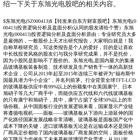
绍一下关于东旭光电股吧的相关内容。
$东旭光电(SZ000413)$【转发来自东方财富股吧】东旭光电(0
00413)投资逻辑分析及盘面分析(认同的股友请给个赞）东旭
光电(000413)投资逻辑分析及盘面分析原由：专业研究员大多
是雇佣的，一般股价上天才出研究报告，大家明白就是！我
自称草根研究员，写这类报告是个人的爱好，目的是让喜欢
中长线投资风格的股友们与我分享研究成果，并不是托价，
因为小股民是影响不了股价的。东旭光电,是国内最大的集液
晶玻璃基板装备制造、技术研发及生产销售于一体的高新技
术企业，公司从2013年起至2015年连续三年被评为“福布斯中
国最具潜力中小企业”，并名列前茅。行业背景全球TFT-LCD
的玻璃基板供应中有99%以上的份额集中在美国康宁、日本
旭硝子等几大厂商手中，而能供应五代线和六代线玻璃基板
的只有康宁和旭硝子，其中，康宁占据了全球50%以上的市
场份额。从中国面板行业的发展逻辑来看，国家显示产业链
将遵循电视机——面板——玻璃基板从下游向上游延伸的国
产化路径国家发展战略非常清晰。玻璃基板是面板国产化中
成本下降的关键，进口玻璃基板无论是在运输成本还是国外
厂商高定价都给了国内玻璃基板厂商发展的空间，面板价格
的下降压力也催生了未来基板玻璃国产化需求；从2011年