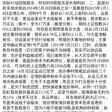
实际行动回报股东，特别对B股股东是长期利好。二、盘面分
析东旭光电自2014年5月28日除权之后一直横盘到2015年1月2
8日定增公布，历时8个月，股价从7.85元上涨到8.44元，远落
后于大盘，更远远落后于光电板块，换手率极低，股东数从3
万左右（集中）变为17万多（极度分散），期间上证指数从2
050上涨到3300点，特别是近期明显落后大盘，但从3月2日起
成交量持续放量，股价从8.78元上涨到12.11元，与大盘涨幅
相当，但远落后于同行业板块，明显的天量地价特征，主要
是华融证券定增1号产品限（2015年3月22日）已到，必须抛
售所持股票（它们把客户的钱不当钱哦，其实可以协议延
期，也许是利益输送吧）现已抛售完毕，从大宗交易平台数
据分析看，接盘的基本为机构席位，最高接盘价为9月2日的8.
45元，可当时的上证指数只有2266点哦，从这可以得出7月3
日之前（4月3日证监会已受理，按办事时限规定必须在三个
月内做出核准）定增的最终标价不会低于9.5元。从这几天东
旭光电表现看，它先于大盘调整，而且主力打压股价十分坚
决，是为了制造恐慌，想快速收集低价筹码。从同一行业的
彩虹股份股价最高达15.5元了，还是亏损的，玻璃基板毛利为
负51%（技术不过关，良品率低），而东旭的毛利为正55%，
市盈率远低于该板块。现在增发项目都是资本热衷追逐的，
有甚于新股发行，因为小散不能参与哦,是机构的特权呢，放