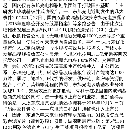
起，国内仅有东旭光电和彩虹集团终于打破国外垄断，自主
研发出玻璃基板并成功投产。一、东旭光电近期发生的几大
事件2015年1月27日，国内液晶玻璃基板龙头东旭光电披露了
《2015年度非公开发行股票预案》等多篇公告，由于此次定
增推出投建三条第5代TFT-LCD用彩色滤光片（CF）生产
线、收购托管公司旭飞光电和旭新光电各100%股权等多个重
量级项目，使得公司未来走向看点颇多。事件一:大股东优质
资产注入式定向增发，股本规模与效益同步增长，产线协同
发展凸显规模效应公告显示，东旭光电拟用37.1亿元购买两家
托管公司——旭飞光电和旭新光电各100%股权。交易完成
后，共计7条第5代液晶玻璃基板生产线将并入上市公司体
系，东旭光电的5代、6代液晶玻璃基板年设计产能将达1100
万片。届时，随着5、6代线的研发、供应链、客户等资源的
整合，生产、营销等流程的协同，东旭光电玻璃基板业务将
实现1+1>2，规模效应将更加显现，有利于在稳固国内玻璃基
板领先地位的同时，进一步增厚上市公司业绩。更加值得期
待的是，大股东东旭集团此前还承诺将于2016年12月31日前
把另两家托管公司——东旭营口和四川旭虹也注入上市公
司，因此，东旭光电未来业绩有望更加靓丽。31亿投资五代
彩色滤光片（简称彩膜）项目，纵深延展产业链：第5代TFT-
LCD用彩色滤光片（CF）生产线项目拟投资31亿元，该项目