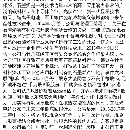
领域。石墨烯是一种技术含量非常的高、应用潜力非常的广
泛的碳材料，在半导体产业、光伏产业、新一代显示技术、
航天、锂离子电池、军工等传统领域与新兴领域都将带来革
命性技术进步。2014年8月份，公司与北理工签署了，关于在
石墨烯新材料领域开展产学研合作的协议，共建"东旭光电石
墨烯技术研究院"为产学研合作平台与孵化器，对北理工相对
成熟的石墨烯科研成果择优进行了二次的开发，使之可以成
为可应用于企业产业化生产的科技成果。2015年4月9日公
告，公司与牡丹江经开区管委会签署战略合作框架协议，在
牡丹江地区打造石墨烯及蓝宝石高端材料产业，筹划在牡丹
江地区建立石墨烯产业基地，打造从上游矿产资源开发、原
材料深加工到下游应用材料制备的石墨烯产业链。事件六:B
股回购计划2014年10月份，股东大会同意以不高于每股9港元
回购不超过5千万股B股股份，回购资金总额不超过4.5亿港
元，公司认为B股价格被远远低估了，并表示未来将解决B股
问题，对B股股东构成长期利好。事件七：修订股东回报计
划，用实际行动回报股东：在披露定增预案的同时，东旭光
电还公布了未来三年股东回报计划。公告显示，2015-2017年
三年中，公司将坚持以现金分红为主，同时采用股票、现金
与股票相结合或者法律、法规允许的其他方式。方案规定原
则上公司每会计年度进行一次利润分配，表明上市公司正用