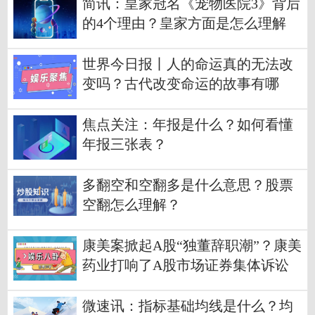
简讯：皇家冠名《宠物医院3》背后
的4个理由？皇家方面是怎么理解
的？
世界今日报丨人的命运真的无法改
变吗？古代改变命运的故事有哪
些？
焦点关注：年报是什么？如何看懂
年报三张表？
多翻空和空翻多是什么意思？股票
空翻怎么理解？
康美案掀起A股“独董辞职潮”？康美
药业打响了A股市场证券集体诉讼
案的第一枪
微速讯：指标基础均线是什么？均