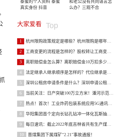
泰蜜的个人资料 泰蜜
和老公没有共同语言怎
真实身份 抖音
么办？三观不合
。
公
大家爱看
Top
1
杭州限购政策规定是哪些？杭州限购是哪年开始的？
经
2
工商变更的流程是怎样的？股权转让工商变更需要什么
3
离职赔偿金怎么算？离职赔偿金10万扣多少税？
4
法定继承人继承顺序是怎样的？代位继承是第一顺序继
抓
5
深圳公租房申请条件是什么？深圳申请公租房流程详细
6
当前关注：日产突破100万立方米！潘河示范工程煤层
7
热点！首次！工业炸药包装系统应用5G通讯技术实现远
失
8
华阳集团首个定向长钻孔钻冲一体化瓦斯抽采工程完工
9
每日速讯：截止2022年底吉林省共有生产煤矿18处产能
10
晋煤集团下属煤矿“2.21”事故通报！