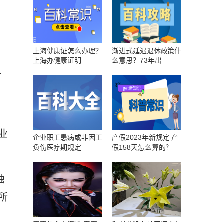
上海健康证怎么办理？
渐进式延迟退休政策什
上海办健康证明
么意思？73年出
、
业
企业职工患病或非因工
产假2023年新规定 产
负伤医疗期规定
假158天怎么算的？
独
所