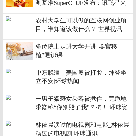
测基准SuperCLUE发布：讯飞星火
大模型国内第一
农村大学生可以做的互联网创业项
目，谁知道该做什么？ 世界视讯
多位院士走进大学开讲“器官移
植”通识课
中东脱缰，美国屡被打脸，拜登坐
立不安|环球热闻
一男子猥亵女乘客被揪住，竟跪地
求饶称“你别毁了我”？拘！ 环球资
讯
林依晨演过的电视剧和电影_林依晨
演过的电视剧 环球通讯