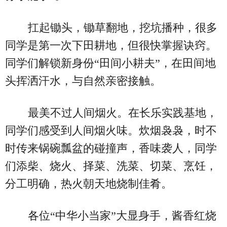
扛起锄头，锄草翻地，挖坑播种，很多
同学是第一次下田耕地，但很快掌握诀窍。
同学们解锁新身份“田间小耕夫”，在田间地
头挥洒汗水，与自然亲密接触。
最美不过人间烟火。在长乐实践基地，
同学们感受到人间烟火味。炊烟袅袅，时不
时传来锅碗瓢盆的碰撞声，香味袭人，同学
们添柴、烧火、择菜、洗菜、切菜、烹饪，
分工明确，热火朝天地烧制佳肴。
各位“中华小当家”大显身手，酱香红烧