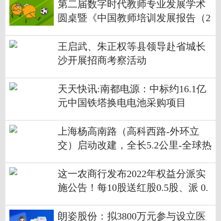
第二届数字时代教师专业发展学术
圆桌暨《中国教师培训发展报告（2
022）——精准培训视角》发布会举
行
王启武、朱正权等县领导赴省城长
沙开展招商考察活动
天天快讯:南都电源：中标约16.1亿
元中国铁塔换电电池采购项目
上海杨高南路（高科西路-外环立
交）启动改建，全长5.2公里-全球热
门
这一农商行发布2022年权益分派实
施公告！每10股送红股0.5股、派 0.
2元人民币现金|焦点速读
朗姿股份：拟3800万元参与设立医