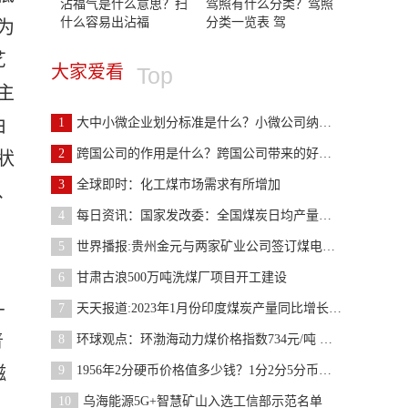
沾福气是什么意思？扫
驾照有什么分类？驾照
什么容易出沾福
分类一览表 驾
为
艺
大家爱看
Top
主
由
1
大中小微企业划分标准是什么？小微公司纳税标准是什
2
跨国公司的作用是什么？跨国公司带来的好处和坏处
状
3
全球即时：化工煤市场需求有所增加
、
4
每日资讯：国家发改委：全国煤炭日均产量保持较高水
5
世界播报:贵州金元与两家矿业公司签订煤电联营合作
6
甘肃古浪500万吨洗煤厂项目开工建设
-
7
天天报道:2023年1月份印度煤炭产量同比增长11.4%
普
8
环球观点：环渤海动力煤价格指数734元/吨 突发事件
磁
9
1956年2分硬币价格值多少钱？1分2分5分币价格表
10
乌海能源5G+智慧矿山入选工信部示范名单