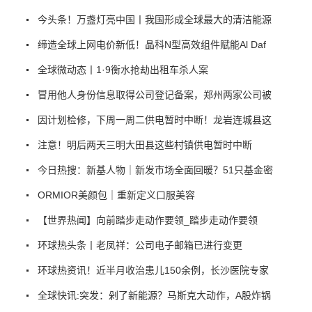
今头条！万盏灯亮中国丨我国形成全球最大的清洁能源
缔造全球上网电价新低！晶科N型高效组件赋能Al Daf
全球微动态丨1·9衡水抢劫出租车杀人案
冒用他人身份信息取得公司登记备案，郑州两家公司被
因计划检修，下周一周二供电暂时中断！龙岩连城县这
注意！明后两天三明大田县这些村镇供电暂时中断
今日热搜：新基人物｜新发市场全面回暖？51只基金密
ORMIOR美颜包｜重新定义口服美容
【世界热闻】向前踏步走动作要领_踏步走动作要领
环球热头条丨老凤祥：公司电子邮箱已进行变更
环球热资讯！近半月收治患儿150余例，长沙医院专家
全球快讯:突发：剁了新能源？马斯克大动作，A股炸锅