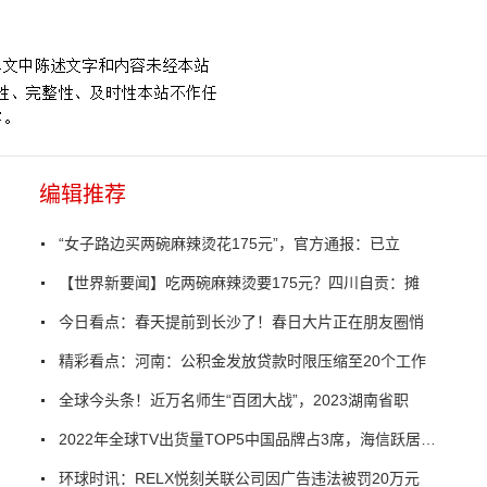
编辑推荐
“女子路边买两碗麻辣烫花175元”，官方通报：已立
【世界新要闻】吃两碗麻辣烫要175元？四川自贡：摊
今日看点：春天提前到长沙了！春日大片正在朋友圈悄
精彩看点：河南：公积金发放贷款时限压缩至20个工作
全球今头条！近万名师生“百团大战”，2023湖南省职
2022年全球TV出货量TOP5中国品牌占3席，海信跃居第二
环球时讯：RELX悦刻关联公司因广告违法被罚20万元