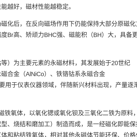
性能越好，磁材性能越稳定。
场磁化后，在反向磁场作用下仍能保持大部分原磁化
度Br高、矫顽力BHC强、磁能积（BH）大，具备
等）为主要元素的永磁材料，其发展始于20世纪
合金（AlNiCo）、铁铬钴系永磁合金
），主要用于仪表仪器领域，伴随新兴材料出现，产量逐
为硬磁铁氧体，以氧化锶或氧化钡及三氧化二铁为原料
成型、烧结和磨加工）制造而成，是一经磁化即能保
氧体和粘结铁氧体，相对其他永磁体节能环保、价格