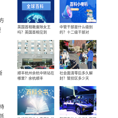
方
英国首相敢废除女王
中管干部是什么级别
更
吗？英国首相见到
的？十二级干部对
渐
顺丰杭州余杭中转站在
社会面清零后多久解
哪里？余杭顺丰
封？管控区多少天
，
持
低