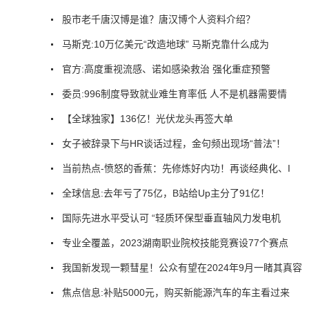
股市老千唐汉博是谁？唐汉博个人资料介绍？
马斯克:10万亿美元“改造地球” 马斯克靠什么成为
官方:高度重视流感、诺如感染救治 强化重症预警
委员:996制度导致就业难生育率低 人不是机器需要情
【全球独家】136亿！光伏龙头再签大单
女子被辞录下与HR谈话过程，金句频出现场“普法”！
当前热点-愤怒的香蕉：先修炼好内功！再谈经典化、I
全球信息:去年亏了75亿，B站给Up主分了91亿！
国际先进水平受认可 “轻质环保型垂直轴风力发电机
专业全覆盖，2023湖南职业院校技能竞赛设77个赛点
我国新发现一颗彗星！公众有望在2024年9月一睹其真容
焦点信息:补贴5000元，购买新能源汽车的车主看过来