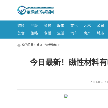
财经
产经
金融
股市
文化
艺术
公司
美食
策略
专栏
生活
汽车
房产
城市
您的位置：
首页
>
证券资讯
>
今日最新！磁性材料有
2023-03-