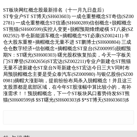
ST板块网红概念股最新排名（十一月九日盘后）
ST专业户ST ST博天(SH603603) 一成仓重整概念ST奇信(SZ00
2781) 一成仓重整概念ST信通(SH600289)信创概念+脱帽概念
ST熊猫(SH600599)实控人变更+脱帽预期烽煙縱橫 ST八菱(SZ
002592) 半仓新能源车概念+摘帽概念*ST必康(SZ002411) 半
仓大股东重整+摘帽概念无量不进 ST鹏博士(SH600804) 三成
仓仓数字经济+信创概念+摘帽概念ST皇台(SZ000995)脱帽预
期N：ST曙光(SH600303) 曙光股权恢复拍卖，今天一字板关
门ST摩登(SZ002656)ST宏达(SZ002211)专业户新建仓ST熊猫
无量不进新建仓ST皇台N哥新建仓ST宏达今日三大V同时布
局预脱帽概念主要是受众泰汽车(SZ000980) 与银亿股份(SZ00
0981)摘帽大涨影响，提前纷纷布局杀入脱帽概念！并且这三
支股票都是底部区域，在今年ST股涨幅中算比较小的，有补
涨需求！！预脱帽概念，下一个ST板块风口蓄势待发$ST熊
猫(SH600599)$ $ST曙光(SH600303)$ $*ST博天(SH603603)$