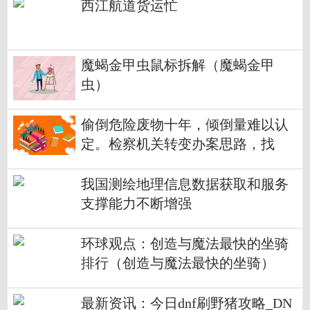
西江航道货运忙
魔蝎金甲虫鼠标拆解（魔蝎金甲
虫）
偷倒危险废物十年，倾倒量难以认
定。检察机关转变办案思路，找
到“隐蔽倾倒”这一突破口——无须
确定具体倾倒量也能认定犯罪-焦点
我国测绘地理信息数据获取和服务
速读
支撑能力不断增强
环球观点：创造与魔法最快的坐骑
排行（创造与魔法最快的坐骑）
最新资讯：今日dnf刷野猪攻略_DN