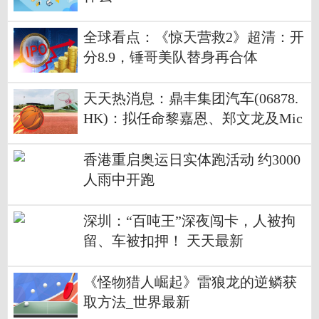
全球看点：《惊天营救2》超清：开
分8.9，锤哥美队替身再合体
天天热消息：鼎丰集团汽车(06878.
HK)：拟任命黎嘉恩、郑文龙及Mic
hael Green为共同及各别重组官
香港重启奥运日实体跑活动 约3000
人雨中开跑
深圳：“百吨王”深夜闯卡，人被拘
留、车被扣押！ 天天最新
《怪物猎人崛起》雷狼龙的逆鳞获
取方法_世界最新