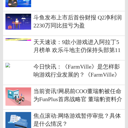
斗鱼发布上市后首份财报 Q2净利润
2230万同比扭亏为盈
天天速读：9款小游戏进入阿拉丁5
月榜单 欢乐斗地主仍保持头部第11
名
今日快讯：《FarmVille》是怎样影
响游戏行业发展的？《FarmVille》
游戏介绍？
当前资讯!网易前COO董瑞豹被任命
为FunPlus首席战略官 董瑞豹资料介
绍？
焦点滚动:网络游戏暂停审批？具体
是什么情况？