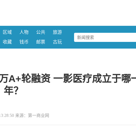
区域
人物
公共
旅游
收藏
钱币
邮票
古玩
0万A+轮融资 一影医疗成立于哪
年？
30 13:28:50 来源：第一商业网