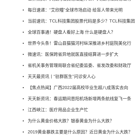
每日速递：“艾欣瞳”全球市场启动 给盲人带来光明
当前速讯：TCL科技集团股票代码是多少？TCL科技集团
全球百事通！硬盘人看好上海 什么是硬盘人？
世界今头条！雷山县猫猫河村纵深推进乡村庭院美化行
微速讯：医保跨省异地就医直接结算进一步扩大
省机关事务管理局联合省纪委监委、省发改委和财政厅
天天最资讯丨“驻群医生”问诊安人心
【焦点热闻】广西2022届高校毕业生超八成落实去向
天天新资讯：春运期间恩阳机场新增两条航线复飞一条
江西峡江：医疗用品企业生产忙
为什么黄金价格大跌？银泰黄金为什么大跌？
2019黄金暴跌主要是什么原因？近日黄金为什么大跌？