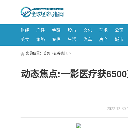
财经
产经
金融
股市
文化
艺术
公司
美食
策略
专栏
生活
汽车
房产
城市
您的位置：
首页
>
证券资讯
>
动态焦点:一影医疗获650
2022-12-