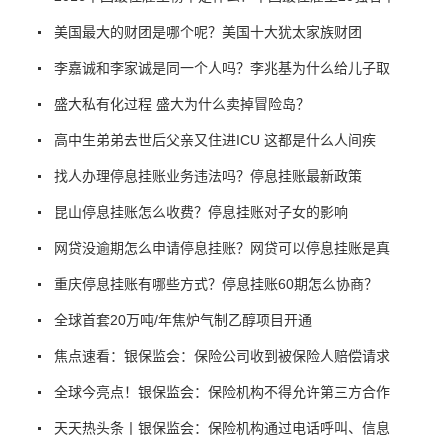
美国最大的财团是哪个呢？美国十大犹太家族财团
李嘉诚和李家诚是同一个人吗？李兆基为什么给儿子取
盛大私有化过程 盛大为什么卖掉冒险岛？
高中生弟弟去世后父亲又住进ICU 这都是什么人间疾
找人办理停息挂账业务违法吗？停息挂账最新政策
昆山停息挂账怎么收费？停息挂账对子女的影响
网贷没逾期怎么申请停息挂账？网贷可以停息挂账是真
重庆停息挂账有哪些方式？停息挂账60期怎么协商？
全球首套20万吨/年焦炉气制乙醇项目开通
焦点速看：银保监会：保险公司收到被保险人赔偿请求
全球今亮点！银保监会：保险机构不得允许第三方合作
天天热头条丨银保监会：保险机构通过电话呼叫、信息