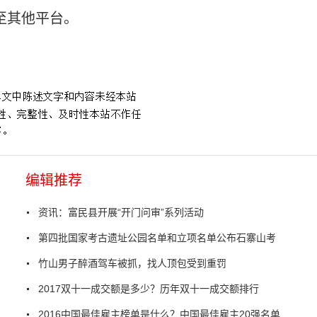
至其他平台。
编辑推荐
资讯：富民县开展“开门问审”系列活动
第四批国家考古遗址公园名单和立项名单公布石寨山考
竹山男子醉酒驾车被抓，找人顶包受到重罚
2017双十一成交额是多少？历年双十一成交额排行
2016中国最佳雇主榜单是什么？中国最佳雇主20强名单