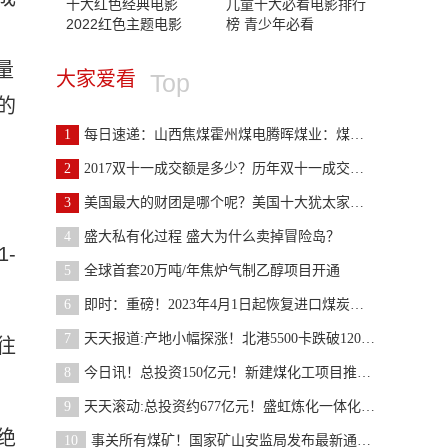
十大红色经典电影
儿童十大必看电影排行
2022红色主题电影
榜 青少年必看
量
大家爱看
Top
的
1
每日速递：山西焦煤霍州煤电腾晖煤业：煤炭与瓦斯共
2
2017双十一成交额是多少？历年双十一成交额排行
3
美国最大的财团是哪个呢？美国十大犹太家族财团
4
盛大私有化过程 盛大为什么卖掉冒险岛？
1-
5
全球首套20万吨/年焦炉气制乙醇项目开通
6
即时：重磅！2023年4月1日起恢复进口煤炭关税率！
7
天天报道:产地小幅探涨！北港5500卡跌破1200元！10
往
8
今日讯！总投资150亿元！新建煤化工项目推进！
9
天天滚动:总投资约677亿元！盛虹炼化一体化项目全面
绝
10
事关所有煤矿！国家矿山安监局发布最新通知！矿安〔