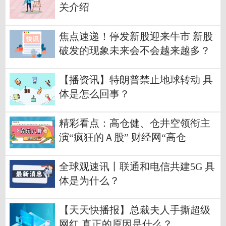
关介绍
焦点速递！停发新股迎来牛市 新股
破发的现象未来会不会越来越多？
【播资讯】特朗普禁止地球转动 具
体是怎么回事？
精彩看点：高仓健、仓井空领衔主
演“疯狂的Ａ股” 财经网“高仓
健”及“仓井空”是谁？
全球观速讯丨联通和电信共建5G 具
体是为什么？
【天天快播报】总裁夫人手撕超级
网红 真正的原因是什么？